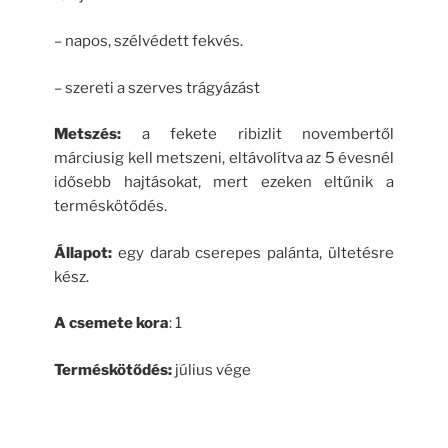
– napos, szélvédett fekvés.
– szereti a szerves trágyázást
Metszés:
a fekete ribizlit novembertől
márciusig kell metszeni, eltávolítva az 5 évesnél
idősebb hajtásokat, mert ezeken eltűnik a
terméskötődés.
Állapot:
egy darab cserepes palánta, ültetésre
kész.
A csemete kora
: 1
Terméskötődés:
július vége