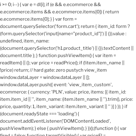
i >= 0; i--) { var e = dl[i]; if (e && e.ecommerce &&
e.ecommerce.items && e.ecommerce.items[0]) { return
e.ecommerce.items[0]; } } var form =
document.querySelector('form.cart'); return { item_id: form ?
(form.querySelector('input[name="product_id"]') || {}).value :
undefined, item_name:
(document.querySelector('h1.product_title') || {}).textContent ||
document.title }; } function pushViewItem() { var item =
readItem() || {}; var price = readPrice(); if (!item.item_name ||
!price) return; // hard gate: zero pustych view_item
window.dataLayer = window.dataLayer || [];
window.dataLayer.push({ event: 'view_item_custom',
ecommerce: { currency: 'PLN', value: price, items: [{ item_id:
item.item_id || '', item_name: (item.item_name || '').trim(), price:
price, quantity: 1, item_variant: item.item_variant || '' }] } }); } if
(document.readyState === 'loading') {
document.addEventListener('DOMContentLoaded',
pushViewItem); } else { pushViewItem(); } })();
(function () { var
fired = false; function targetVisible() { var priceEl =