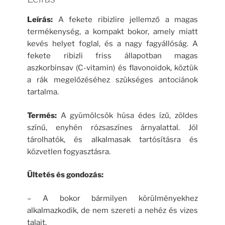
Leírás:
A fekete ribizlire jellemző a magas
termékenység, a kompakt bokor, amely miatt
kevés helyet foglal, és a nagy fagyállóság. A
fekete ribizli friss állapotban magas
aszkorbinsav (C-vitamin) és flavonoidok, köztük
a rák megelőzéséhez szükséges antociánok
tartalma.
Termés:
A gyümölcsök húsa édes ízű, zöldes
színű, enyhén rózsaszínes árnyalattal. Jól
tárolhatók, és alkalmasak tartósításra és
közvetlen fogyasztásra.
Ültetés és gondozás:
– A bokor bármilyen körülményekhez
alkalmazkodik, de nem szereti a nehéz és vizes
talajt.