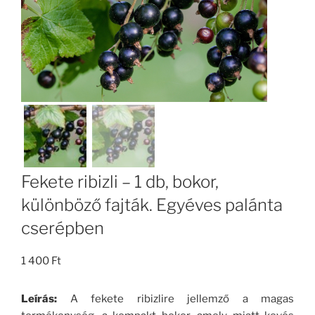
Fekete ribizli – 1 db, bokor,
különböző fajták. Egyéves palánta
cserépben
1 400
Ft
Leírás:
A fekete ribizlire jellemző a magas