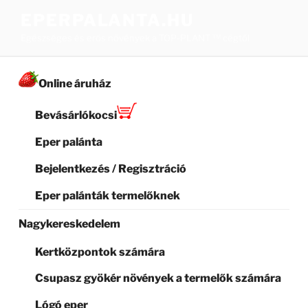
Tartalomhoz
EPERPALANTA.HU
Egészséges és erős növények a TOP-PLANT ™ cégtől
Online áruház
Bevásárlókocsi
Eper palánta
Bejelentkezés / Regisztráció
Eper palánták termelőknek
Nagykereskedelem
Kertközpontok számára
Csupasz gyökér növények a termelők számára
Lógó eper