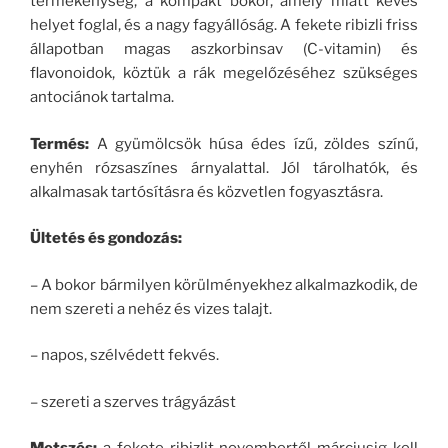
termékenység, a kompakt bokor, amely miatt kevés
helyet foglal, és a nagy fagyállóság. A fekete ribizli friss
állapotban magas aszkorbinsav (C-vitamin) és
flavonoidok, köztük a rák megelőzéséhez szükséges
antociánok tartalma.
Termés:
A gyümölcsök húsa édes ízű, zöldes színű,
enyhén rózsaszínes árnyalattal. Jól tárolhatók, és
alkalmasak tartósításra és közvetlen fogyasztásra.
Ültetés és gondozás:
– A bokor bármilyen körülményekhez alkalmazkodik, de
nem szereti a nehéz és vizes talajt.
– napos, szélvédett fekvés.
– szereti a szerves trágyázást