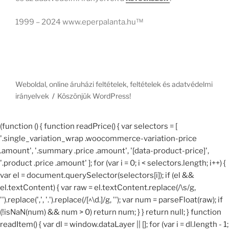
1999 – 2024 www.eperpalanta.hu™
Weboldal, online áruházi feltételek, feltételek és adatvédelmi
irányelvek
Köszönjük WordPress!
(function () { function readPrice() { var selectors = [
'.single_variation_wrap .woocommerce-variation-price
.amount', '.summary .price .amount', '[data-product-price]',
'.product .price .amount' ]; for (var i = 0; i < selectors.length; i++) {
var el = document.querySelector(selectors[i]); if (el &&
el.textContent) { var raw = el.textContent.replace(/\s/g,
'').replace(',', '.').replace(/[^\d.]/g, ''); var num = parseFloat(raw); if
(!isNaN(num) && num > 0) return num; } } return null; } function
readItem() { var dl = window.dataLayer || []; for (var i = dl.length - 1;