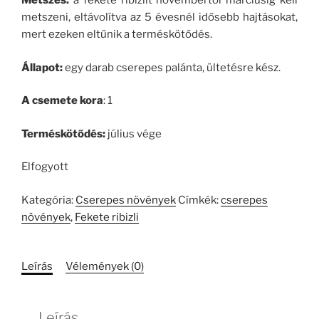
Metszés:
a fekete ribizlit novembertől márciusig kell
metszeni, eltávolítva az 5 évesnél idősebb hajtásokat,
mert ezeken eltűnik a terméskötődés.
Állapot:
egy darab cserepes palánta, ültetésre kész.
A csemete kora
: 1
Terméskötődés:
július vége
Elfogyott
Kategória:
Cserepes növények
Címkék:
cserepes
növények
,
Fekete ribizli
Leírás
Vélemények (0)
Leírás