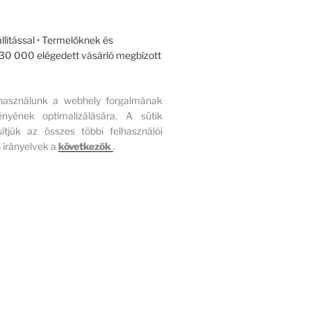
llítással • Termelőknek és
r 30 000 elégedett vásárló megbízott
 használunk a webhely forgalmának
ének optimalizálására. A sütik
ítjük az összes többi felhasználói
 irányelvek a
következők
.