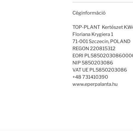
Céginformáció
TOP-PLANT Kertészet K.W
Floriana Krygiera 1
71-001 Szczecin, POLAND
REGON 220815312
EORI PL5850203086000
NIP 5850203086
VAT UE PL5850203086
+48 731410390
www.eperpalanta.hu