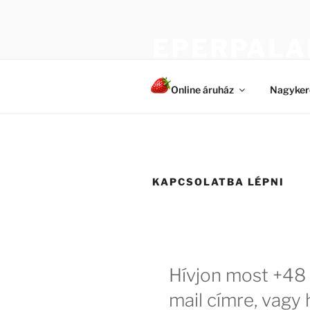
Tartalomhoz
EPERPALA
Egészséges és erős növények
Online áruház
Nagyker
KAPCSOLATBA LÉPNI
Hívjon most +48 
mail címre, vagy 