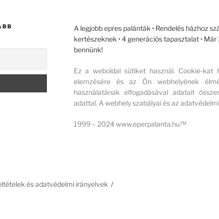
ABB
A legjobb epres palánták • Rendelés házhoz szá
kertészeknek • 4 generációs tapasztalat • Má
bennünk!
Ez a weboldal sütiket használ. Cookie-kat
elemzésére és az Ön webhelyének élmény
használatának elfogadásával adatait összes
adattal. A webhely szabályai és az adatvédelmi
1999 – 2024 www.eperpalanta.hu™
feltételek és adatvédelmi irányelvek