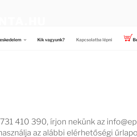
NTA.HU
 a TOP-PLANT ™ cégtől
eskedelem
Kik vagyunk?
Kapcsolatba lépni
Be
731 410 390, írjon nekünk az info@ep
használja az alábbi elérhetőségi űrlapo