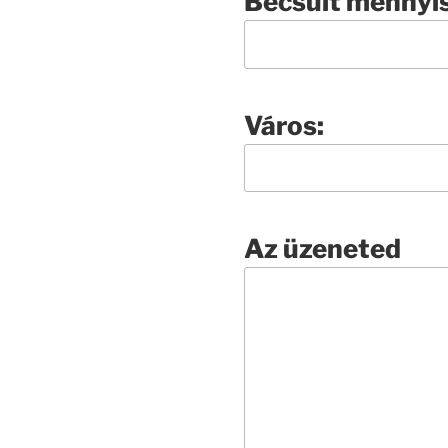
Becsült mennyi
Város:
Az üzeneted