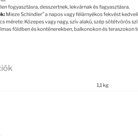
len fogyasztásra, desszertnek, lekvárnak és fagyasztásra.
k:
Mieze Schindler” a napos vagy félárnyékos fekvést kedveli
s mérete: Közepes vagy nagy, szív alakú, szép sötétvörös sz
almas földben és konténerekben, balkonokon és teraszokon t
ciók
1,1 kg
.