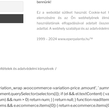
bennünk!
Ez a weboldal sütiket használ. Cookie-kat
elemzésére és az Ön webhelyének élmény
használatának elfogadásával adatait összes
adattal. A webhely szabályai és az adatvédelmi
1999 – 2024 www.eperpalanta.hu™
feltételek és adatvédelmi irányelvek
le_variation_wrap .woocommerce-variation-price .amount', '.summ
ocument.querySelector(selectors[i]); if (el && el.textContent) { va
num) && num > 0) return num; } } return null; } function readItem() 
items && e.ecommerce.items[0]) { return e.ecommerce.items[0];