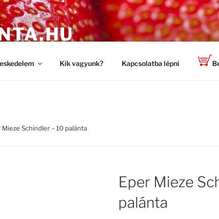
NTA.HU
 a TOP-PLANT ™ cégtől
eskedelem
Kik vagyunk?
Kapcsolatba lépni
Be
 Mieze Schindler – 10 palánta
Eper Mieze Sch
palánta