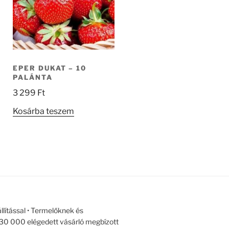
EPER DUKAT – 10
PALÁNTA
3 299
Ft
Kosárba teszem
llítással • Termelőknek és
r 30 000 elégedett vásárló megbízott