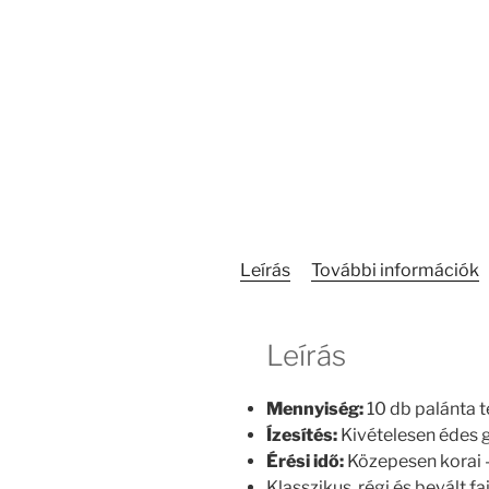
Leírás
További információk
Leírás
Mennyiség:
10 db palánta t
Ízesítés:
Kivételesen édes g
Érési idő:
Közepesen korai –
Klasszikus, régi és bevált faj