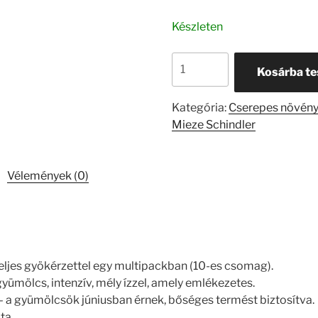
Készleten
Eper
Kosárba t
Mieze
Schindler
Kategória:
Cserepes növén
-
Mieze Schindler
10
palánta
mennyiség
Vélemények (0)
eljes gyökérzettel egy multipackban (10-es csomag).
yümölcs, intenzív, mély ízzel, amely emlékezetes.
 a gyümölcsök júniusban érnek, bőséges termést biztosítva.
ta.