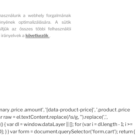
 használunk a webhely forgalmának
ének optimalizálására. A sütik
ítjük az összes többi felhasználói
 irányelvek a
következők
.
ary .price .amount', '[data-product-price]', '.product .price
r raw = el.textContent.replace(/\s/g, '').replace(',',
{ var dl = window.dataLayer || []; for (var i = dl.length - 1; i >=
 } } var form = document.querySelector('form.cart'); return {