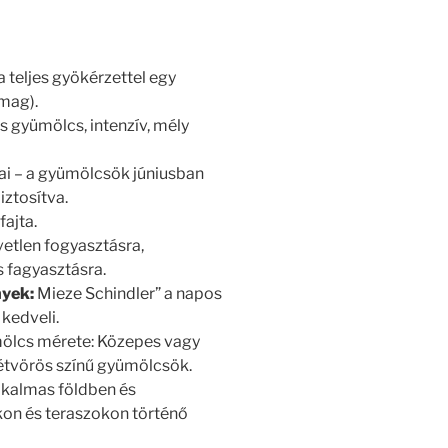
 teljes gyökérzettel egy
mag).
s gyümölcs, intenzív, mély
i – a gyümölcsök júniusban
iztosítva.
fajta.
vetlen fogyasztásra,
s fagyasztásra.
nyek:
Mieze Schindler” a napos
kedveli.
ölcs mérete: Közepes vagy
tétvörös színű gyümölcsök.
lkalmas földben és
on és teraszokon történő