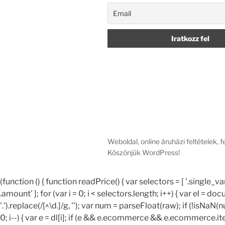
Weboldal, online áruházi feltételek, 
Köszönjük WordPress!
(function () { function readPrice() { var selectors = [ '.sing
.amount' ]; for (var i = 0; i < selectors.length; i++) { var el = d
'.').replace(/[^\d.]/g, ''); var num = parseFloat(raw); if (!isNaN(
0; i--) { var e = dl[i]; if (e && e.ecommerce && e.ecommerce.