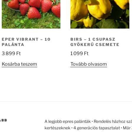
EPER VIBRANT – 10
BIRS – 1 CSUPASZ
PALÁNTA
GYÖKERŰ CSEMETE
3 899
Ft
1 099
Ft
Kosárba teszem
Tovább olvasom
ABB
A legjobb epres palánták • Rendelés házhoz szá
kertészeknek • 4 generációs tapasztalat • Má