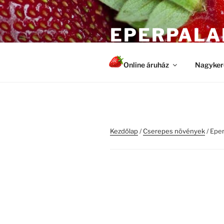
Tartalomhoz
EPERPALA
Egészséges és erős növények
Online áruház
Nagyker
Kezdőlap
/
Cserepes növények
/ Eper