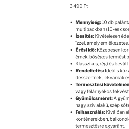
3 499
Ft
Mennyiség:
10 db palánta
multipackban (10-es cso
Ízesítés:
Kivételesen éde
ízzel, amely emlékezetes.
Érési idő:
Közepesen kora
érnek, bőséges termést b
Klasszikus, régi és bevált 
Rendeltetés:
Ideális köz
desszertnek, lekvárnak é
Termesztési követelmé
vagy félárnyékos fekvést 
Gyümölcsméret:
A gyüm
nagy, szív alakú, szép sö
Felhasználás:
Kiválóan a
konténerekben, balkonok
termesztésre egyaránt.