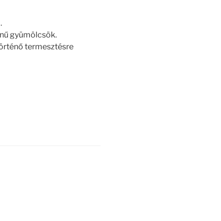
.
ínű gyümölcsök.
örténő termesztésre