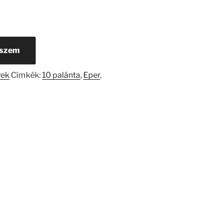
eszem
yek
Címkék:
10 palánta
,
Eper
,