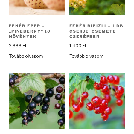
FEHÉR EPER –
FEHÉR RIBIZLI – 1 DB,
„PINEBERRY” 10
CSERJE. CSEMETE
NÖVÉNYEK
CSERÉPBEN
2 999
Ft
1 400
Ft
Tovább olvasom
Tovább olvasom