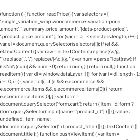
(function () { function readPrice() { var selectors = [
'.single_variation_wrap .woocommerce-variation-price
.amount', '.summary .price .amount', '[data-product-price]',
'.product .price .amount' ]; for (var i = 0; i < selectors.length; i++) {
var el = document.querySelector(selectors[i]); if (el &&
el.textContent) { var raw = el.textContent.replace(/\s/g,
'').replace(',', '.').replace(/[^\d.]/g, ''); var num = parseFloat(raw); if
(!isNaN(num) && num > 0) return num; } } return null; } function
readItem() { var dl = window.dataLayer || []; for (var i = dl.length - 1;
i >= 0; i--) { var e = dl[i]; if (e && e.ecommerce &&
e.ecommerce.items && e.ecommerce.items[0]) { return
e.ecommerce.items[0]; } } var form =
document.querySelector('form.cart'); return { item_id: form ?
(form.querySelector('input[name="product_id"]') || {}).value :
undefined, item_name:
(document.querySelector('h1.product_title') || {}).textContent ||
document.title }; } function pushViewItem() { var item =