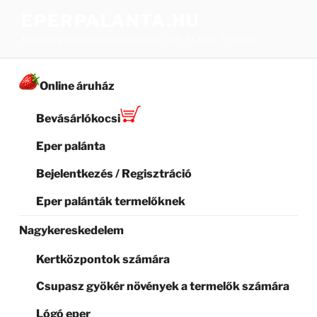
Tartalomhoz
EPERPALANTA.HU
Egészséges és erős növények a TOP-PLANT ™ cégtől
Online áruház
Bevásárlókocsi
Eper palánta
Bejelentkezés / Regisztráció
Eper palánták termelőknek
Nagykereskedelem
Kertközpontok számára
Csupasz gyökér növények a termelők számára
Lógó eper