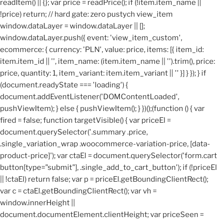
readItem() || {}; var price = readPrice(); if (!item.item_name ||
!price) return; // hard gate: zero pustych view_item
window.dataLayer = window.dataLayer || [];
window.dataLayer.push({ event: 'view_item_custom',
ecommerce: { currency: 'PLN', value: price, items: [{ item_id:
item.item_id || '', item_name: (item.item_name || '').trim(), price:
price, quantity: 1, item_variant: item.item_variant || '' }] } }); } if
(document.readyState === 'loading') {
document.addEventListener('DOMContentLoaded',
pushViewItem); } else { pushViewItem(); } })();
(function () { var
fired = false; function targetVisible() { var priceEl =
document.querySelector('.summary .price,
.single_variation_wrap .woocommerce-variation-price, [data-
product-price]'); var ctaEl = document.querySelector('form.cart
button[type="submit"], .single_add_to_cart_button'); if (!priceEl
|| !ctaEl) return false; var p = priceEl.getBoundingClientRect();
var c = ctaEl.getBoundingClientRect(); var vh =
window.innerHeight ||
document.documentElement.clientHeight; var priceSeen =