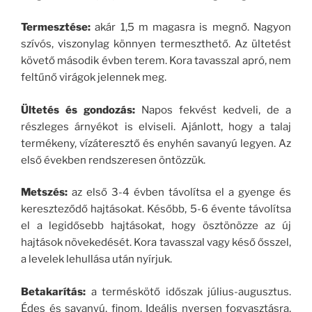
Termesztése:
akár 1,5 m magasra is megnő. Nagyon
szívós, viszonylag könnyen termeszthető. Az ültetést
követő második évben terem. Kora tavasszal apró, nem
feltűnő virágok jelennek meg.
Ültetés és gondozás:
Napos fekvést kedveli, de a
részleges árnyékot is elviseli. Ajánlott, hogy a talaj
termékeny, vízáteresztő és enyhén savanyú legyen. Az
első években rendszeresen öntözzük.
Metszés:
az első 3-4 évben távolítsa el a gyenge és
kereszteződő hajtásokat. Később, 5-6 évente távolítsa
el a legidősebb hajtásokat, hogy ösztönözze az új
hajtások növekedését. Kora tavasszal vagy késő ősszel,
a levelek lehullása után nyírjuk.
Betakarítás:
a terméskötő időszak július-augusztus.
Édes és savanyú, finom. Ideális nyersen fogyasztásra,