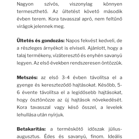
Nagyon szívós, viszonylag könnyen
termeszthető. Az ültetést követő második
évben terem. Kora tavasszal apró, nem feltűnő
virágok jelennek meg.
Ültetés és gondozás:
Napos fekvést kedveli, de
a részleges árnyékot is elviseli. Ajánlott, hogy a
talaj termékeny, vízáteresztő és enyhén savanyú
legyen. Az első években rendszeresen öntözzük.
Metszés:
az első 3-4 évben távolítsa el a
gyenge és kereszteződő hajtásokat. Később, 5-
6 évente távolítsa el a legidősebb hajtásokat,
hogy ösztönözze az új hajtások növekedését.
Kora tavasszal vagy késő ősszel, a levelek
lehullása után nyírjuk.
Betakarítás:
a terméskötő időszak július-
augusztus. Édes és savanyú, finom. Ideális