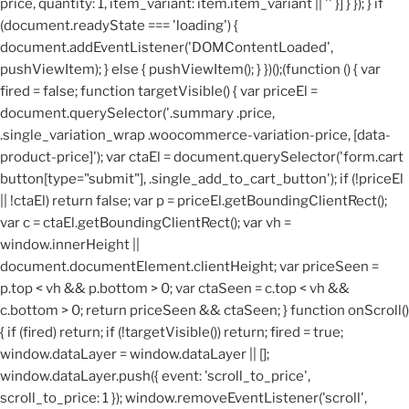
price, quantity: 1, item_variant: item.item_variant || '' }] } }); } if
(document.readyState === 'loading') {
document.addEventListener('DOMContentLoaded',
pushViewItem); } else { pushViewItem(); } })();
(function () { var
fired = false; function targetVisible() { var priceEl =
document.querySelector('.summary .price,
.single_variation_wrap .woocommerce-variation-price, [data-
product-price]'); var ctaEl = document.querySelector('form.cart
button[type="submit"], .single_add_to_cart_button'); if (!priceEl
|| !ctaEl) return false; var p = priceEl.getBoundingClientRect();
var c = ctaEl.getBoundingClientRect(); var vh =
window.innerHeight ||
document.documentElement.clientHeight; var priceSeen =
p.top < vh && p.bottom > 0; var ctaSeen = c.top < vh &&
c.bottom > 0; return priceSeen && ctaSeen; } function onScroll()
{ if (fired) return; if (!targetVisible()) return; fired = true;
window.dataLayer = window.dataLayer || [];
window.dataLayer.push({ event: 'scroll_to_price',
scroll_to_price: 1 }); window.removeEventListener('scroll',