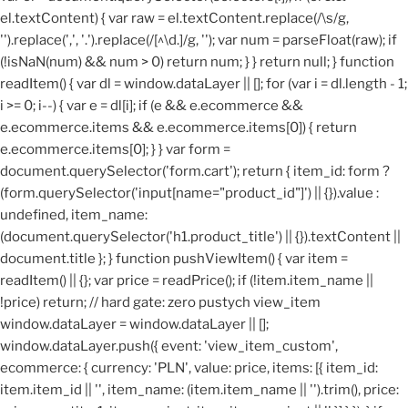
el.textContent) { var raw = el.textContent.replace(/\s/g,
'').replace(',', '.').replace(/[^\d.]/g, ''); var num = parseFloat(raw); if
(!isNaN(num) && num > 0) return num; } } return null; } function
readItem() { var dl = window.dataLayer || []; for (var i = dl.length - 1;
i >= 0; i--) { var e = dl[i]; if (e && e.ecommerce &&
e.ecommerce.items && e.ecommerce.items[0]) { return
e.ecommerce.items[0]; } } var form =
document.querySelector('form.cart'); return { item_id: form ?
(form.querySelector('input[name="product_id"]') || {}).value :
undefined, item_name:
(document.querySelector('h1.product_title') || {}).textContent ||
document.title }; } function pushViewItem() { var item =
readItem() || {}; var price = readPrice(); if (!item.item_name ||
!price) return; // hard gate: zero pustych view_item
window.dataLayer = window.dataLayer || [];
window.dataLayer.push({ event: 'view_item_custom',
ecommerce: { currency: 'PLN', value: price, items: [{ item_id:
item.item_id || '', item_name: (item.item_name || '').trim(), price: