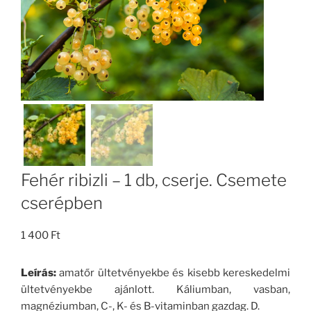
Fehér ribizli – 1 db, cserje. Csemete
cserépben
1 400
Ft
Leírás:
amatőr ültetvényekbe és kisebb kereskedelmi
ültetvényekbe ajánlott. Káliumban, vasban,
magnéziumban, C-, K- és B-vitaminban gazdag. D.