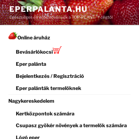
Tartalomhoz
EPERPALANTA.HU
Egészséges és erős növények a TOP-PLANT ™ cégtől
Online áruház
Bevásárlókocsi
Eper palánta
Bejelentkezés / Regisztráció
Eper palánták termelőknek
Nagykereskedelem
Kertközpontok számára
Csupasz gyökér növények a termelők számára
Lógó eper