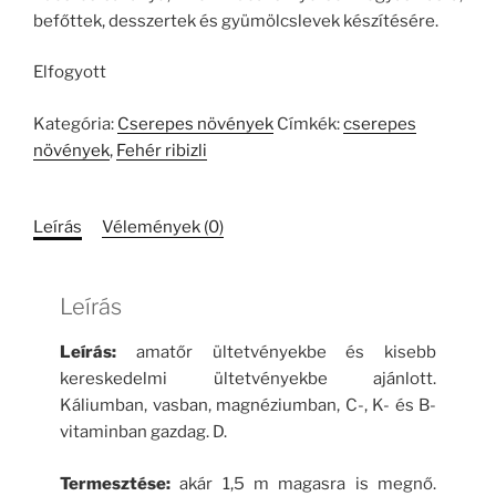
befőttek, desszertek és gyümölcslevek készítésére.
Elfogyott
Kategória:
Cserepes növények
Címkék:
cserepes
növények
,
Fehér ribizli
Leírás
Vélemények (0)
Leírás
Leírás:
amatőr ültetvényekbe és kisebb
kereskedelmi ültetvényekbe ajánlott.
Káliumban, vasban, magnéziumban, C-, K- és B-
vitaminban gazdag. D.
Termesztése:
akár 1,5 m magasra is megnő.