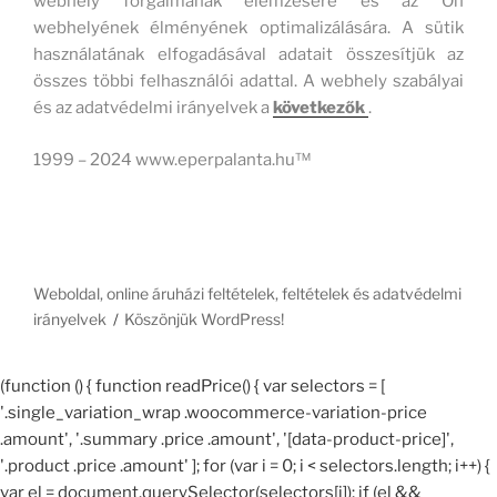
webhely forgalmának elemzésére és az Ön
webhelyének élményének optimalizálására. A sütik
használatának elfogadásával adatait összesítjük az
összes többi felhasználói adattal. A webhely szabályai
és az adatvédelmi irányelvek a
következők
.
1999 – 2024 www.eperpalanta.hu™
Weboldal, online áruházi feltételek, feltételek és adatvédelmi
irányelvek
Köszönjük WordPress!
(function () { function readPrice() { var selectors = [
'.single_variation_wrap .woocommerce-variation-price
.amount', '.summary .price .amount', '[data-product-price]',
'.product .price .amount' ]; for (var i = 0; i < selectors.length; i++) {
var el = document.querySelector(selectors[i]); if (el &&