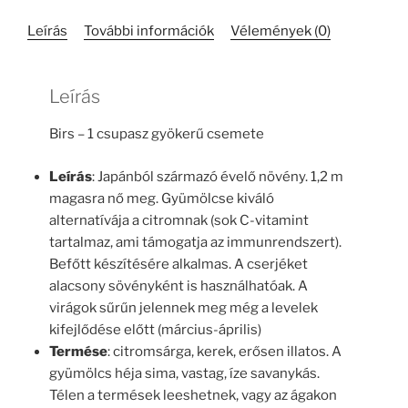
Leírás
További információk
Vélemények (0)
Leírás
Birs – 1 csupasz gyökerű csemete
Leírás
: Japánból származó évelő növény. 1,2 m
magasra nő meg. Gyümölcse kiváló
alternatívája a citromnak (sok C-vitamint
tartalmaz, ami támogatja az immunrendszert).
Befőtt készítésére alkalmas. A cserjéket
alacsony sövényként is használhatóak. A
virágok sűrűn jelennek meg még a levelek
kifejlődése előtt (március-április)
Termése
: citromsárga, kerek, erősen illatos. A
gyümölcs héja sima, vastag, íze savanykás.
Télen a termések leeshetnek, vagy az ágakon