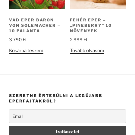
VAD EPER BARON
FEHÉR EPER –
VON SOLEMACHER –
„PINEBERRY” 10
10 PALÁNTA
NÖVÉNYEK
3 790
Ft
2 999
Ft
Kosárba teszem
Tovább olvasom
SZERETNE ÉRTESÜLNI A LEGÚJABB
EPERFAJTÁKRÓL?