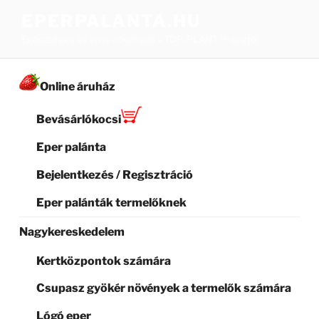
Tartalomhoz
EPERPALANTA.HU
Egészséges és erős növények a TOP-PLANT ™ cégtől
Online áruház
Bevásárlókocsi
Eper palánta
Bejelentkezés / Regisztráció
Eper palánták termelőknek
Nagykereskedelem
Kertközpontok számára
Csupasz gyökér növények a termelők számára
Lógó eper