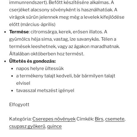
immunrendszert). Befőtt készítésére alkalmas. A
cserjéket alacsony sövényként is használhatóak. A
virágok sűrűn jelennek meg még a levelek kifejlődése
előtt (március-április)
Termése
: citromsárga, kerek, erősen illatos. A
gyümölcs héja sima, vastag, íze savanykás. Télen a
termések leeshetnek, vagy az ágakon maradhatnak.
Általában októberben hoz termést.
Ültetés és gondozás:
napos helyre ültessük
a termékeny talajt kedveli, bár bármilyen talajt
elvisel
tavasszal metszést igényel
Elfogyott
Kategória:
Cserepes növények
Címkék:
Birs
,
csemete
,
csupasz gyökerű
,
quince