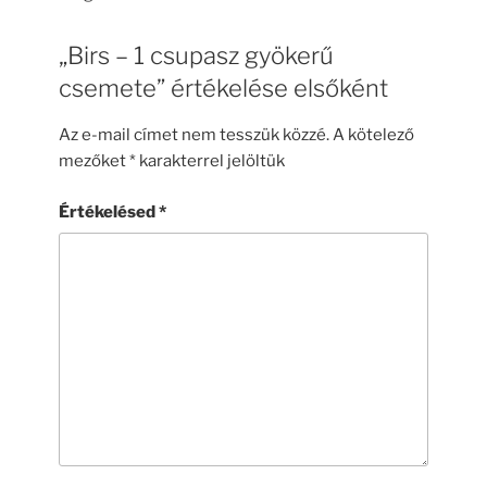
„Birs – 1 csupasz gyökerű
csemete” értékelése elsőként
Az e-mail címet nem tesszük közzé.
A kötelező
mezőket
*
karakterrel jelöltük
Értékelésed
*