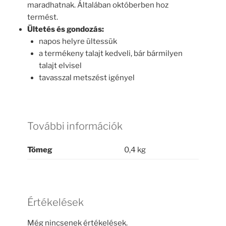
maradhatnak. Általában októberben hoz
termést.
Ültetés és gondozás:
napos helyre ültessük
a termékeny talajt kedveli, bár bármilyen
talajt elvisel
tavasszal metszést igényel
További információk
Tömeg
0,4 kg
Értékelések
Még nincsenek értékelések.