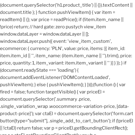
(document.querySelector('h1.product_title') || {}).textContent ||
document.title }; } function pushViewItem() { var item =
readItem() || {}; var price = readPrice(); if (!item.item_name ||
!price) return; // hard gate: zero pustych view_item
window.dataLayer = window.dataLayer || [];
window.dataLayer.push({ event: 'view_item_custom',
ecommerce: { currency: 'PLN', value: price, items: [{ item_id:
item.item_id || '', item_name: (item.item_name || '').trim(), price:
price, quantity: 1, item_variant: item.item_variant || '' }] } }); } if
(document.readyState === 'loading') {
document.addEventListener('DOMContentLoaded',
pushViewItem); } else { pushViewItem(); } })();
(function () { var
fired = false; function targetVisible() { var priceEl =
document.querySelector('.summary .price,
.single_variation_wrap .woocommerce-variation-price, [data-
product-price]'); var ctaEl = document.querySelector('form.cart
button[type="submit"], .single_add_to_cart_button'); if (!priceEl
|| !ctaEl) return false; var p = priceEl.getBoundingClientRect();