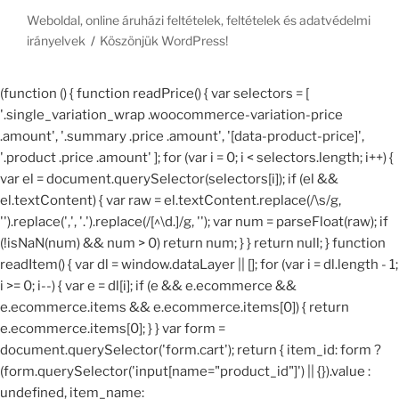
Weboldal, online áruházi feltételek, feltételek és adatvédelmi
irányelvek
Köszönjük WordPress!
(function () { function readPrice() { var selectors = [
'.single_variation_wrap .woocommerce-variation-price
.amount', '.summary .price .amount', '[data-product-price]',
'.product .price .amount' ]; for (var i = 0; i < selectors.length; i++) {
var el = document.querySelector(selectors[i]); if (el &&
el.textContent) { var raw = el.textContent.replace(/\s/g,
'').replace(',', '.').replace(/[^\d.]/g, ''); var num = parseFloat(raw); if
(!isNaN(num) && num > 0) return num; } } return null; } function
readItem() { var dl = window.dataLayer || []; for (var i = dl.length - 1;
i >= 0; i--) { var e = dl[i]; if (e && e.ecommerce &&
e.ecommerce.items && e.ecommerce.items[0]) { return
e.ecommerce.items[0]; } } var form =
document.querySelector('form.cart'); return { item_id: form ?
(form.querySelector('input[name="product_id"]') || {}).value :
undefined, item_name: