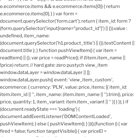
e.ecommerce.items && e.ecommerce.items[0]) { return
e.ecommerce.items[0]; } } var form =
document.querySelector('form.cart'); return { item_id: form ?
(form.querySelector('input[name="product_id"]') || {}).value :
undefined, item_name:
(document.querySelector('h1.product_title') || {}).textContent ||
document.title }; } function pushViewItem() { var item =
readItem() || {}; var price = readPrice(); if (!item.item_name ||
!price) return; // hard gate: zero pustych view_item
window.dataLayer = window.dataLayer || [];
window.dataLayer.push({ event: 'view_item_custom',
ecommerce: { currency: 'PLN', value: price, items: [{ item_id:
item.item_id || '', item_name: (item.item_name || '').trim(), price:
price, quantity: 1, item_variant: item.item_variant || '' }] } }); } if
(document.readyState === 'loading') {
document.addEventListener('DOMContentLoaded',
pushViewItem); } else { pushViewItem(); } })();
(function () { var
fired = false; function targetVisible() { var priceEl =