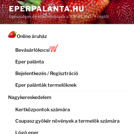
Tartalomhoz
EPERPALANTA.HU
Egészséges és erős növények a TOP-PLANT ™ cégtől
Online áruház
Bevásárlókocsi
Eper palánta
Bejelentkezés / Regisztráció
Eper palánták termelőknek
Nagykereskedelem
Kertközpontok számára
Csupasz gyökér növények a termelők számára
Lógó eper