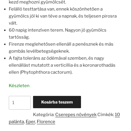
kezd meghozni gyümölcsét.
Felálló testtartása van, ennek köszönhetően a
gyümölcs jól ki van téve a napnak, és teljesen pirosra
vált.
60 napig intenzíven terem. Nagyon jó gyümölcs
tartósság.
Firenze meglehetősen ellenáll a penésznek és más
gombás levélbetegségeknek.
A fajta toleráns az ödémával szemben, és nagy
ellenállást mutatott a verticillia és a koronarothadás
ellen (Phytophthora cactorum).
Készleten
Eper
Kosárba teszem
Florence
-
Kategória:
Cserepes növények
Címkék:
10
10
palánta
,
Eper
,
Florence
palánta