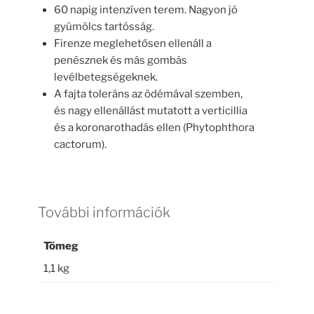
60 napig intenzíven terem. Nagyon jó
gyümölcs tartósság.
Firenze meglehetősen ellenáll a
penésznek és más gombás
levélbetegségeknek.
A fajta toleráns az ödémával szemben,
és nagy ellenállást mutatott a verticillia
és a koronarothadás ellen (Phytophthora
cactorum).
További információk
Tömeg
1,1 kg