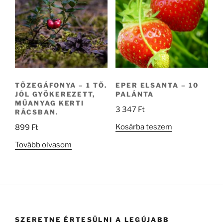
TŐZEGÁFONYA – 1 TŐ.
EPER ELSANTA – 10
JÓL GYÖKEREZETT,
PALÁNTA
MŰANYAG KERTI
3 347
Ft
RÁCSBAN.
Kosárba teszem
899
Ft
Tovább olvasom
SZERETNE ÉRTESÜLNI A LEGÚJABB