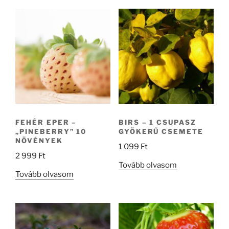
FEHÉR EPER –
BIRS – 1 CSUPASZ
„PINEBERRY” 10
GYÖKERŰ CSEMETE
NÖVÉNYEK
1 099
Ft
2 999
Ft
Tovább olvasom
Tovább olvasom