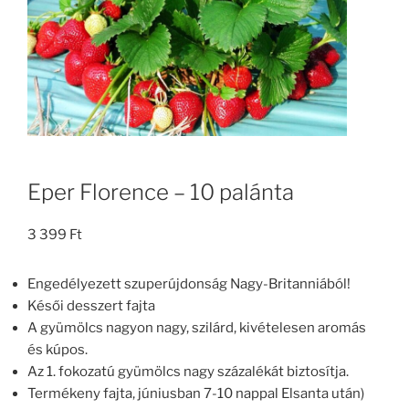
Eper Florence – 10 palánta
3 399
Ft
Engedélyezett szuperújdonság Nagy-Britanniából!
Késői desszert fajta
A gyümölcs nagyon nagy, szilárd, kivételesen aromás
és kúpos.
Az 1. fokozatú gyümölcs nagy százalékát biztosítja.
Termékeny fajta, júniusban 7-10 nappal Elsanta után)