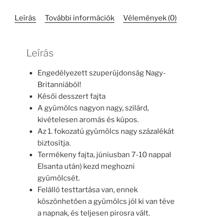
mennyiség
Leírás
További információk
Vélemények (0)
Leírás
Engedélyezett szuperújdonság Nagy-
Britanniából!
Késői desszert fajta
A gyümölcs nagyon nagy, szilárd,
kivételesen aromás és kúpos.
Az 1. fokozatú gyümölcs nagy százalékát
biztosítja.
Termékeny fajta, júniusban 7-10 nappal
Elsanta után) kezd meghozni
gyümölcsét.
Felálló testtartása van, ennek
köszönhetően a gyümölcs jól ki van téve
a napnak, és teljesen pirosra vált.