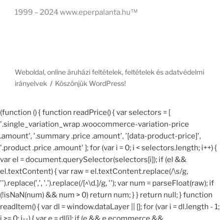
1999 – 2024 www.eperpalanta.hu™
Weboldal, online áruházi feltételek, feltételek és adatvédelmi
irányelvek
Köszönjük WordPress!
(function () { function readPrice() { var selectors = [
'.single_variation_wrap .woocommerce-variation-price
.amount', '.summary .price .amount', '[data-product-price]',
'.product .price .amount' ]; for (var i = 0; i < selectors.length; i++) {
var el = document.querySelector(selectors[i]); if (el &&
el.textContent) { var raw = el.textContent.replace(/\s/g,
'').replace(',', '.').replace(/[^\d.]/g, ''); var num = parseFloat(raw); if
(!isNaN(num) && num > 0) return num; } } return null; } function
readItem() { var dl = window.dataLayer || []; for (var i = dl.length - 1;
i >= 0; i--) { var e = dl[i]; if (e && e.ecommerce &&