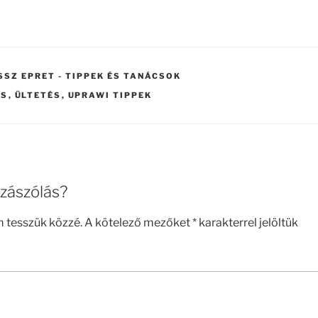
SZ EPRET - TIPPEK ÉS TANÁCSOK
ÁS
,
ÜLTETÉS
,
UPRAWI TIPPEK
zászólás?
m tesszük közzé.
A kötelező mezőket
*
karakterrel jelöltük