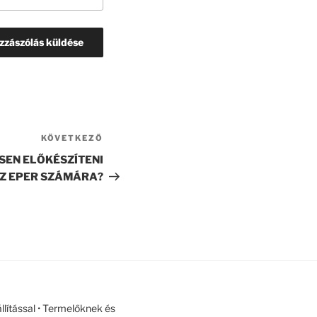
KÖVETKEZŐ
Következő
bejegyzés
SEN ELŐKÉSZÍTENI
AZ EPER SZÁMÁRA?
llítással • Termelőknek és