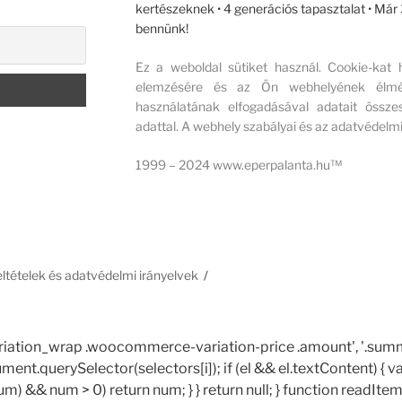
kertészeknek • 4 generációs tapasztalat • Má
bennünk!
Ez a weboldal sütiket használ. Cookie-kat
elemzésére és az Ön webhelyének élmény
használatának elfogadásával adatait összes
adattal. A webhely szabályai és az adatvédelmi
1999 – 2024 www.eperpalanta.hu™
feltételek és adatvédelmi irányelvek
le_variation_wrap .woocommerce-variation-price .amount', '.summ
ocument.querySelector(selectors[i]); if (el && el.textContent) { va
num) && num > 0) return num; } } return null; } function readItem() 