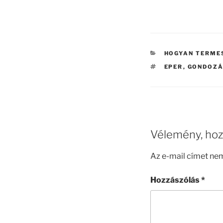
KATEGÓRIÁK
HOGYAN TERMES
CÍMKÉK
EPER
,
GONDOZ
Vélemény, hoz
Az e-mail címet ne
Hozzászólás
*