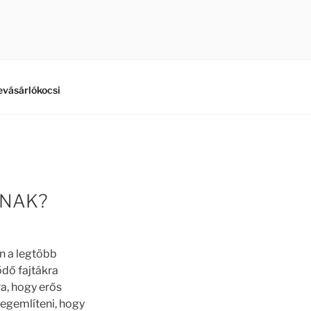
vásárlókocsi
ÁNAK?
an a legtöbb
dő fajtákra
ra, hogy erős
egemlíteni, hogy