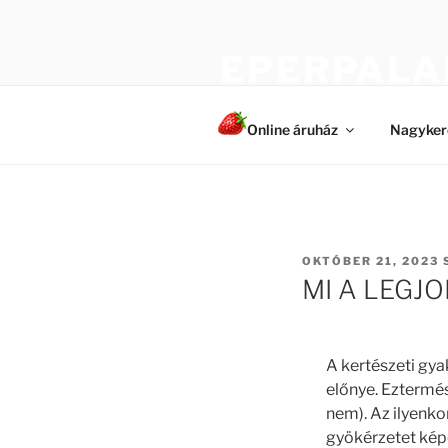
Tartalomhoz
EPERPALA
Egészséges és erős növények
Online áruház
Nagyker
BEKÜLDVE:
OKTÓBER 21, 2023
MI A LEGJ
A kertészeti gyak
előnye. Eztermé
nem). Az ilyenko
gyökérzetet kép