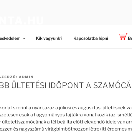
NTA.HU
 a TOP-PLANT ™ cégtől
eskedelem
Kik vagyunk?
Kapcsolatba lépni
Be
SZERZŐ:
ADMIN
OBB ÜLTETÉSI IDŐPONT A SZAMÓC
orlat szerint a nyári, azaz a júliusi és augusztusi ültetésnek v
szetesen csak a hagyományos fajtákra vonatkozik (az ismétlő
r ültetettszamócának a tél beállta előtt elegendő ideje van ar
ezzen és nagyszámú virágbimbóthozzon létre (itt érdemes m