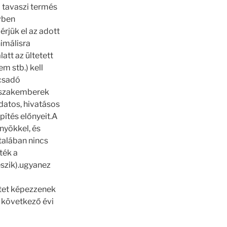
 tavaszi termés
vben
rjük el az adott
imálisra
att az ültetett
m stb.) kell
ácsadó
i szakemberek
datos, hivatásos
pítés előnyeit.A
nyökkel, és
talában nincs
ték a
eszik).ugyanez
zetet képezzenek
a következő évi