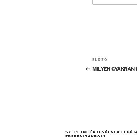
Bejegyzés
Korábbi
ELŐZŐ
navigáció
bejegyzés
MILYEN GYAKRAN 
SZERETNE ÉRTESÜLNI A LEGÚJ
EPERFAJTÁKRÓL?