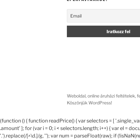
Weboldal, online áruházi feltételek, 
Köszönjük WordPress!
(function () { function readPrice() { var selectors = [ '.sing
.amount' ]; for (var i = 0; i < selectors.length; i++) { var el = d
'.').replace(/[^\d.]/g, ''); var num = parseFloat(raw); if (!isNaN(