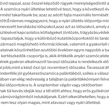
rövid nappal, azaz ősszel képződő rügyek mennyiségedöntő a
A szamóca nyári ültetése lehetővé teszi, hogy a következő é
mést takarítsunk be, azaz az adott fajta maximális termését é
ött.Érdemes megjegyezni, hogy a nyári ültetés időpontja min
nevezett beruházási időszakot,azaz azt az időszakot, amely al
tésével kapcsolatos költségeket (öntözés, trágyázás,védele
l tapasztaljuk, hogy a különböző kutatóközpontoktól és tan
zármazó megbízható információknak, valamint a gyakorlat
alatainak köszönhetően azutóbbi években egyre nagyobb a tu
 kertészkedők csoportja is, akik értékelik anyári szamócatele
nek gyakran alkalmazott tavaszi időszaka is rendelkezik elő
 jobb,mint a késő őszi (pl. novemberi) időszaka. Tavasszal ál
indenféle jól gyökerezőszamóca palántákból, széles a válasz
alában van elég nedvesség a talajban (a palántákkönnyen felv
etési időpontokra is. A szeptember végén vagy októberben
nak túl kevés idejük lesz a tél előtt ahhoz, hogy erős gyökér
számúvirágbimbót indukáljanak. Ezért elkerülhetetlen, hogy 
em lesz olyan magas, mint atavaszi vagy nyári ültetésé.