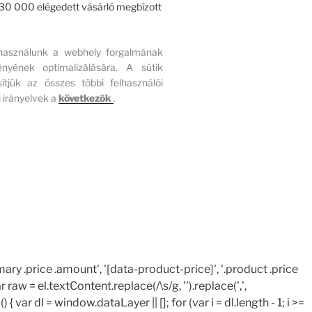
r 30 000 elégedett vásárló megbízott
 használunk a webhely forgalmának
ének optimalizálására. A sütik
ítjük az összes többi felhasználói
 irányelvek a
következők
.
ary .price .amount', '[data-product-price]', '.product .price
r raw = el.textContent.replace(/\s/g, '').replace(',',
{ var dl = window.dataLayer || []; for (var i = dl.length - 1; i >=