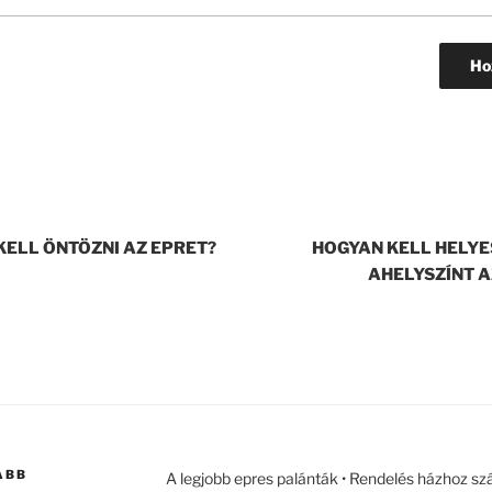
KELL ÖNTÖZNI AZ EPRET?
HOGYAN KELL HELYE
AHELYSZÍNT 
ABB
A legjobb epres palánták • Rendelés házhoz szá