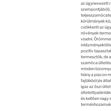
az úgynevezett 
szempontjából). 
teljesszamócater
körülmények köz
csökkenti az úgy
növények termesz
viselni. Örömme
intézményektőls
pozitív tapaszt
termesztők, de a
szamóca ültetésé
minden bizonnyal
hiány a piacon m
fajtákból,és ált
igaz az őszi ült
ültetettpalánták
és kellően nagy 
terméshozamuk n