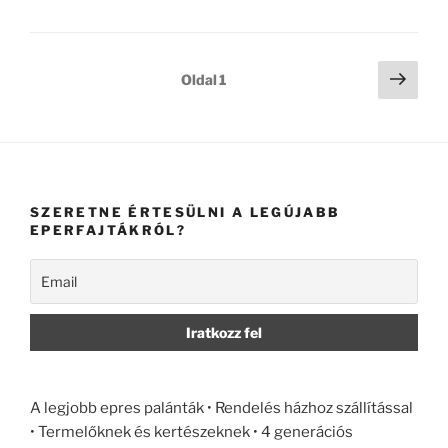
Bejegyzések
Köve
Oldal
1
oldal
lapozása
SZERETNE ÉRTESÜLNI A LEGÚJABB
EPERFAJTÁKRÓL?
A legjobb epres palánták • Rendelés házhoz szállítással
• Termelőknek és kertészeknek • 4 generációs