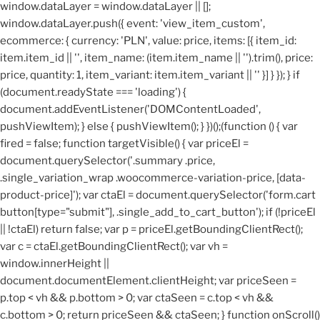
window.dataLayer = window.dataLayer || [];
window.dataLayer.push({ event: 'view_item_custom',
ecommerce: { currency: 'PLN', value: price, items: [{ item_id:
item.item_id || '', item_name: (item.item_name || '').trim(), price:
price, quantity: 1, item_variant: item.item_variant || '' }] } }); } if
(document.readyState === 'loading') {
document.addEventListener('DOMContentLoaded',
pushViewItem); } else { pushViewItem(); } })();
(function () { var
fired = false; function targetVisible() { var priceEl =
document.querySelector('.summary .price,
.single_variation_wrap .woocommerce-variation-price, [data-
product-price]'); var ctaEl = document.querySelector('form.cart
button[type="submit"], .single_add_to_cart_button'); if (!priceEl
|| !ctaEl) return false; var p = priceEl.getBoundingClientRect();
var c = ctaEl.getBoundingClientRect(); var vh =
window.innerHeight ||
document.documentElement.clientHeight; var priceSeen =
p.top < vh && p.bottom > 0; var ctaSeen = c.top < vh &&
c.bottom > 0; return priceSeen && ctaSeen; } function onScroll()