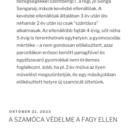
betegségekkel szemben(p l . a régi, jó Senga
Sengana), mások kevésbé ellenállóak. A
kevésbé ellenállóak általában 3 év után (és
néhamár 2 év után is) csak “szántásra”
alkalmasak. Az ellenállóbb fajták 4 évig, sőt néha
5 évig is teremhetnek egyhelyen. a gyomosodás
mértéke – a nem gondosan előkészített, azaz
parcellákon erősen benőtt parlagfűvel és
egyébzavaró gyomokkal nem érdemes
foglalkozni. Jobb, ha pl. 2 év múlva az ilyen
művelést megszüntetjük, és egy másik,jobban
előkészített helyre új szamócát ültetünk.
BEKÜLDVE:
OKTÓBER 21, 2023
A SZAMÓCA VÉDELME A FAGY ELLEN