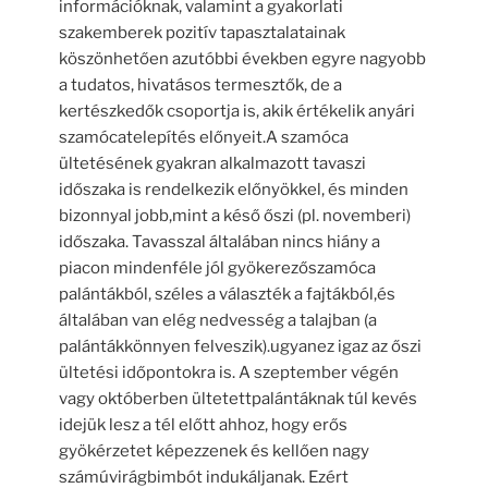
információknak, valamint a gyakorlati
szakemberek pozitív tapasztalatainak
köszönhetően azutóbbi években egyre nagyobb
a tudatos, hivatásos termesztők, de a
kertészkedők csoportja is, akik értékelik anyári
szamócatelepítés előnyeit.A szamóca
ültetésének gyakran alkalmazott tavaszi
időszaka is rendelkezik előnyökkel, és minden
bizonnyal jobb,mint a késő őszi (pl. novemberi)
időszaka. Tavasszal általában nincs hiány a
piacon mindenféle jól gyökerezőszamóca
palántákból, széles a választék a fajtákból,és
általában van elég nedvesség a talajban (a
palántákkönnyen felveszik).ugyanez igaz az őszi
ültetési időpontokra is. A szeptember végén
vagy októberben ültetettpalántáknak túl kevés
idejük lesz a tél előtt ahhoz, hogy erős
gyökérzetet képezzenek és kellően nagy
számúvirágbimbót indukáljanak. Ezért