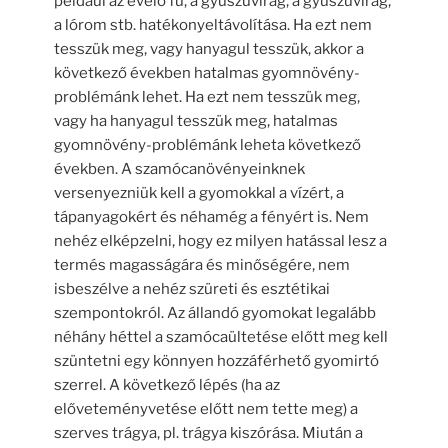
például az évelő fű, a gyűszűvirág, a gyűszűvirág,
a lórom stb. hatékonyeltávolítása. Ha ezt nem
tesszük meg, vagy hanyagul tesszük, akkor a
következő években hatalmas gyomnövény-
problémánk lehet. Ha ezt nem tesszük meg,
vagy ha hanyagul tesszük meg, hatalmas
gyomnövény-problémánk leheta következő
években. A szamócanövényeinknek
versenyezniük kell a gyomokkal a vízért, a
tápanyagokért és néhamég a fényért is. Nem
nehéz elképzelni, hogy ez milyen hatással lesz a
termés magasságára és minőségére, nem
isbeszélve a nehéz szüreti és esztétikai
szempontokról. Az állandó gyomokat legalább
néhány héttel a szamócaültetése előtt meg kell
szüntetni egy könnyen hozzáférhető gyomirtó
szerrel. A következő lépés (ha az
előveteményvetése előtt nem tette meg) a
szerves trágya, pl. trágya kiszórása. Miután a