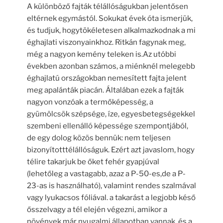
A különböző fajták télállóságukban jelentősen
eltérnek egymástól. Sokukat évek óta ismerjük,
és tudjuk, hogytökéletesen alkalmazkodnak a mi
éghajlati viszonyainkhoz. Ritkán fagynak meg,
még a nagyon kemény teleken is.Az utóbbi
években azonban számos, a miénknél melegebb
éghajlatú országokban nemesített fajta jelent
meg apalánták piacán. Általában ezek a fajták
nagyon vonzóak a termőképesség, a
gyümölcsök szépsége, íze, egyesbetegségekkel
szembeni ellenálló képessége szempontjából,
de egy dolog közös bennük: nem teljesen
bizonyítotttélállóságuk. Ezért azt javaslom, hogy
télire takarjuk be őket fehér gyapjúval
(lehetőleg a vastagabb, azaz a P-50-es,de a P-
23-as is használható), valamint rendes szalmával
vagy lyukacsos fóliával. a takarást a legjobb késő
ősszelvagy a tél elején végezni, amikor a
növények már nyugalmi állapotban vannak, és a