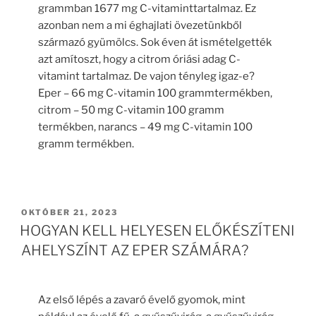
grammban 1677 mg C-vitaminttartalmaz. Ez
azonban nem a mi éghajlati övezetünkből
származó gyümölcs. Sok éven át ismételgették
azt amítoszt, hogy a citrom óriási adag C-
vitamint tartalmaz. De vajon tényleg igaz-e?
Eper – 66 mg C-vitamin 100 grammtermékben,
citrom – 50 mg C-vitamin 100 gramm
termékben, narancs – 49 mg C-vitamin 100
gramm termékben.
BEKÜLDVE:
OKTÓBER 21, 2023
HOGYAN KELL HELYESEN ELŐKÉSZÍTENI
AHELYSZÍNT AZ EPER SZÁMÁRA?
Az első lépés a zavaró évelő gyomok, mint