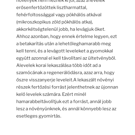
növények nem néznek ki jól, azaz a levelek
erősenfertőzöttek lisztharmattal,
fehérfoltossággal vagy pókhálós atkával
(mikroszkopikus zöld pókhálós atka),
akkorkétségtelenül jobb, ha levágjuk őket.
Ahhoz azonban, hogy ennek értelme legyen, ezt
a betakarítás után a lehetőleghamarabb meg
kell tenni, és a levágott leveleket a gyomokkal
együtt azonnal el kell távolítani az ültetvényből.
Alevelek korai lekaszálása több időt ad a
szamócának a regenerálódásra, azaz arra, hogy
őszre visszanyerje leveleit.A lekaszált növényi
részek fertőzési forrást jelenthetnek az újonnan
kelő levelek számára. Ezért minél
hamarabbeltávolítjuk ezt a forrást, annál jobb
lesz a növényünknek, és annál könnyebb lesz az
esetleges gyomirtás.