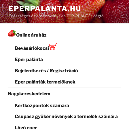
Tartalomhoz
EPERPALANTA.HU
Egészséges és erős növények a TOP-PLANT ™ cégtől
Online áruház
Bevásárlókocsi
Eper palánta
Bejelentkezés / Regisztráció
Eper palánták termelőknek
Nagykereskedelem
Kertközpontok számára
Csupasz gyökér növények a termelők számára
Lógó eper