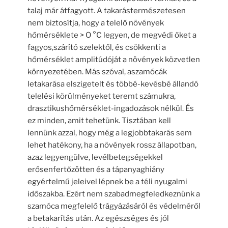
talaj már átfagyott. A takarástermészetesen
nem biztosítja, hogy a telelő növények
hőmérséklete > O °C legyen, de megvédi őket a
fagyos,szárító szelektől, és csökkenti a
hőmérséklet amplitúdóját a növények közvetlen
környezetében. Más szóval, aszamócák
letakarása elszigetelt és többé-kevésbé állandó
telelési körülményeket teremt számukra,
drasztikushőmérséklet-ingadozások nélkül. És
ez minden, amit tehetünk. Tisztában kell
lennünk azzal, hogy még a legjobbtakarás sem
lehet hatékony, ha a növények rossz állapotban,
azaz legyengülve, levélbetegségekkel
erősenfertőzötten és a tápanyaghiány
egyértelmű jeleivel lépnek be a téli nyugalmi
időszakba. Ezért nem szabadmegfeledkeznünk a
szamóca megfelelő trágyázásáról és védelméről
a betakarítás után. Az egészséges és jól