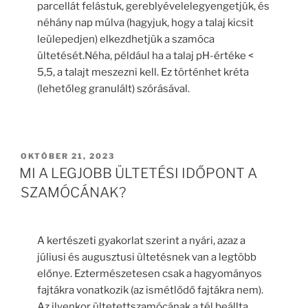
parcellát felástuk, gereblyévelelegyengetjük, és
néhány nap múlva (hagyjuk, hogy a talaj kicsit
leülepedjen) elkezdhetjük a szamóca
ültetését.Néha, például ha a talaj pH-értéke <
5,5, a talajt meszezni kell. Ez történhet kréta
(lehetőleg granulált) szórásával.
BEKÜLDVE:
OKTÓBER 21, 2023
MI A LEGJOBB ÜLTETÉSI IDŐPONT A
SZAMÓCÁNAK?
A kertészeti gyakorlat szerint a nyári, azaz a
júliusi és augusztusi ültetésnek van a legtöbb
előnye. Eztermészetesen csak a hagyományos
fajtákra vonatkozik (az ismétlődő fajtákra nem).
Az ilyenkor ültetettszamócának a tél beállta