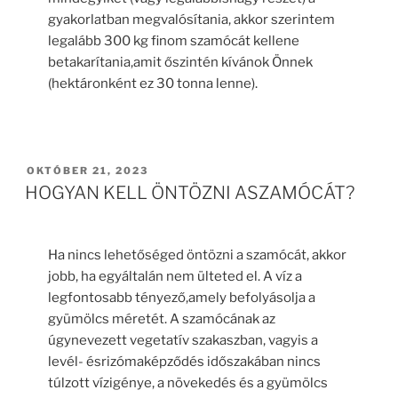
gyakorlatban megvalósítania, akkor szerintem
legalább 300 kg finom szamócát kellene
betakarítania,amit őszintén kívánok Önnek
(hektáronként ez 30 tonna lenne).
BEKÜLDVE:
OKTÓBER 21, 2023
HOGYAN KELL ÖNTÖZNI ASZAMÓCÁT?
Ha nincs lehetőséged öntözni a szamócát, akkor
jobb, ha egyáltalán nem ülteted el. A víz a
legfontosabb tényező,amely befolyásolja a
gyümölcs méretét. A szamócának az
úgynevezett vegetatív szakaszban, vagyis a
levél- ésrizómaképződés időszakában nincs
túlzott vízigénye, a növekedés és a gyümölcs