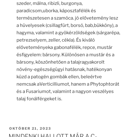
szeder, málna, ribizli, burgonya,
paradicsom,uborka, káposztafélék és
természetesen a szamóca. jó elővetemény lesz
a hüvelyesek (csillagfürt, borsó, bab,bükköny), a
hagyma, valamint a gyökérzöldségek (sárgarépa,
petrezselyem, zeller, cékla). És kiváló
előveteményeka gabonafélék, repce, mustár
ésfigyelem: bársony. Különösen a mustár és a
bársony, köszönhetően a talajragyakorolt
növény-egészségügyi hatásnak, hatékonyan
küzd a patogén gombák ellen, beleértve
nemcsak aVerticilliumot, hanem a Phytophtorát
és a Fusariumot, valamint a nagyon veszélyes
talaj fonálférgeket is.
BEKÜLDVE:
OKTÓBER 21, 2023
MINDENKI HALLOTT MÁR A C-