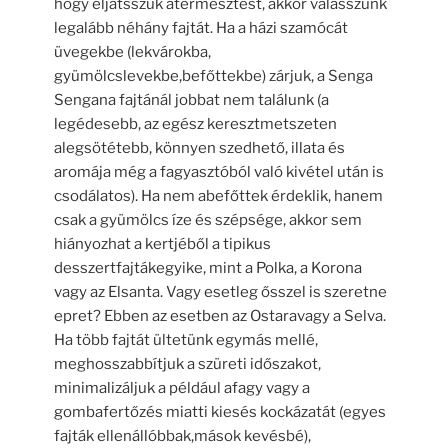
hogy eljátsszuk atermesztést, akkor válasszunk
legalább néhány fajtát. Ha a házi szamócát
üvegekbe (lekvárokba,
gyümölcslevekbe,befőttekbe) zárjuk, a Senga
Sengana fajtánál jobbat nem találunk (a
legédesebb, az egész keresztmetszeten
alegsötétebb, könnyen szedhető, illata és
aromája még a fagyasztóból való kivétel után is
csodálatos). Ha nem abefőttek érdeklik, hanem
csak a gyümölcs íze és szépsége, akkor sem
hiányozhat a kertjéből a tipikus
desszertfajtákegyike, mint a Polka, a Korona
vagy az Elsanta. Vagy esetleg ősszel is szeretne
epret? Ebben az esetben az Ostaravagy a Selva.
Ha több fajtát ültetünk egymás mellé,
meghosszabbítjuk a szüreti időszakot,
minimalizáljuk a például afagy vagy a
gombafertőzés miatti kiesés kockázatát (egyes
fajták ellenállóbbak,mások kevésbé),