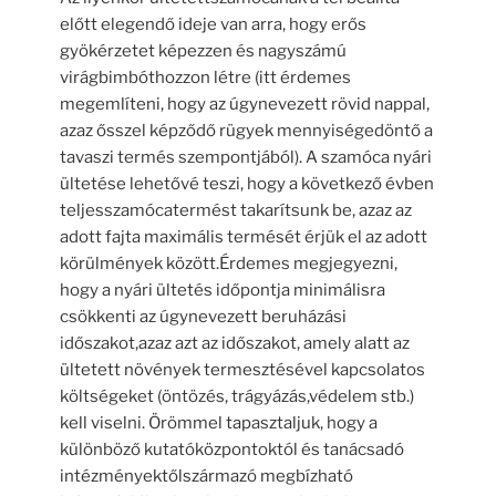
előtt elegendő ideje van arra, hogy erős
gyökérzetet képezzen és nagyszámú
virágbimbóthozzon létre (itt érdemes
megemlíteni, hogy az úgynevezett rövid nappal,
azaz ősszel képződő rügyek mennyiségedöntő a
tavaszi termés szempontjából). A szamóca nyári
ültetése lehetővé teszi, hogy a következő évben
teljesszamócatermést takarítsunk be, azaz az
adott fajta maximális termését érjük el az adott
körülmények között.Érdemes megjegyezni,
hogy a nyári ültetés időpontja minimálisra
csökkenti az úgynevezett beruházási
időszakot,azaz azt az időszakot, amely alatt az
ültetett növények termesztésével kapcsolatos
költségeket (öntözés, trágyázás,védelem stb.)
kell viselni. Örömmel tapasztaljuk, hogy a
különböző kutatóközpontoktól és tanácsadó
intézményektőlszármazó megbízható