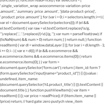
(function () { function readPrice() { var selectors = [
'.single_variation_wrap .woocommerce-variation-price
.amount', '.summary .price .amount', '[data-product-price]',
'.product .price .amount' ]; for (var i = 0; i < selectors.length; i++) {
var el = document.querySelector(selectors[i]); if (el &&
el.textContent) { var raw = el.textContent.replace(/\s/g,
'').replace(',', '.').replace(/[^\d.]/g, ''); var num = parseFloat(raw); if
(!isNaN(num) && num > 0) return num; } } return null; } function
readItem() { var dl = window.dataLayer || []; for (var i = dl.length - 1;
i >= 0; i--) { var e = dl[i]; if (e && e.ecommerce &&
e.ecommerce.items && e.ecommerce.items[0]) { return
e.ecommerce.items[0]; } } var form =
document.querySelector('form.cart'); return { item_id: form ?
(form.querySelector('input[name="product_id"]') || {}).value :
undefined, item_name:
(document.querySelector('h1.product_title') || {}).textContent ||
document.title }; } function pushViewItem() { var item =
readItem() || {}; var price = readPrice(); if (!item.item_name ||
!price) return; // hard gate: zero pustych view_item