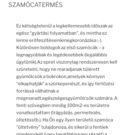
SZAMÓCATERMÉS
Ez kétségtelenül a legkellemesebb időszak az
egész “gyártási folyamatban”, és mintha ez
lenne erőfeszítéseinkmegkoronázása ;-).
Különösen boldogok az első szamócák – a
legnagyobbak és legédesebbek (legalábbis
úgytűnik).Az epret viszonylag rendszeresen kell
szüretelni, hogy ne maradjanak túlérett
gyümölcsök a bokrokon,amelyek könnyen
“elkaphatják” a szürkepenészt, és így fertőzési
forrássá válhatnak a
megmaradt,egészségesgyümölcsök számára. A
fenti szövegben mindig 100m2-es területre
vonatkoztattam (trágyázás, permetezés,
ültetésstb.). Ha Ön egy ilyen területű szamóca
“ültetvény” tulajdonosa, és sikerül a fentiek
mindegyikét (vagy legalábbisnagy részét) a