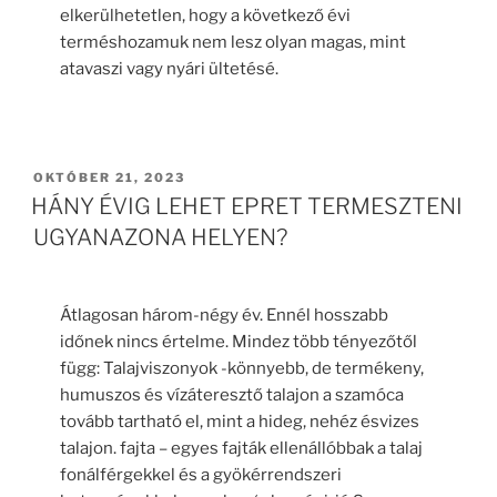
elkerülhetetlen, hogy a következő évi
terméshozamuk nem lesz olyan magas, mint
atavaszi vagy nyári ültetésé.
BEKÜLDVE:
OKTÓBER 21, 2023
HÁNY ÉVIG LEHET EPRET TERMESZTENI
UGYANAZONA HELYEN?
Átlagosan három-négy év. Ennél hosszabb
időnek nincs értelme. Mindez több tényezőtől
függ: Talajviszonyok -könnyebb, de termékeny,
humuszos és vízáteresztő talajon a szamóca
tovább tartható el, mint a hideg, nehéz ésvizes
talajon. fajta – egyes fajták ellenállóbbak a talaj
fonálférgekkel és a gyökérrendszeri