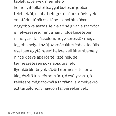
tápláltnövények, megfelelő
keményítőellátottsággal biztosan jobban
telelnek át, mint a beteges és éhes növények.
amatőrkultúrák esetében (ahol általában
nagyobb választási le h e t ő sé g van a szamóca
elhelyezésére, mint a nagy földekesetében)
mindig azt tanácsolom, hogy keressük meg a
legjobb helyet az új szamócaültetéshez. Ideális
esetben egyfélreeső helyre kell ültetni, amely
nincs kitéve az erős téli szélnek, de
természetesen sok napsütésnek.
Ilyenkörülmények között (természetesen a
kiegészítő takarás sem árt) jó esély van a jó
telelésre még azoknál a fajtáknális, amelyekről
azt tartják, hogy nagyon fagyérzékenyek.
BEKÜLDVE:
OKTÓBER 21, 2023