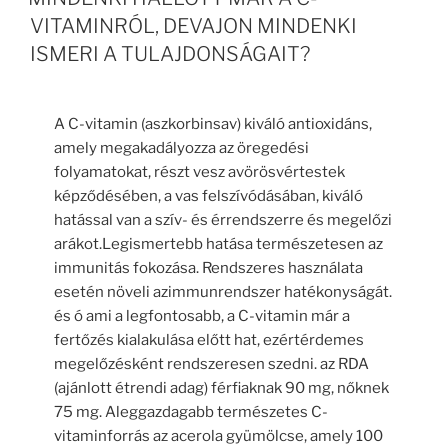
VITAMINRÓL, DEVAJON MINDENKI
ISMERI A TULAJDONSÁGAIT?
A C-vitamin (aszkorbinsav) kiváló antioxidáns,
amely megakadályozza az öregedési
folyamatokat, részt vesz avörösvértestek
képződésében, a vas felszívódásában, kiváló
hatással van a szív- és érrendszerre és megelőzi
arákot.Legismertebb hatása természetesen az
immunitás fokozása. Rendszeres használata
esetén növeli azimmunrendszer hatékonyságát.
és ó ami a legfontosabb, a C-vitamin már a
fertőzés kialakulása előtt hat, ezértérdemes
megelőzésként rendszeresen szedni. az RDA
(ajánlott étrendi adag) férfiaknak 90 mg, nőknek
75 mg. Aleggazdagabb természetes C-
vitaminforrás az acerola gyümölcse, amely 100