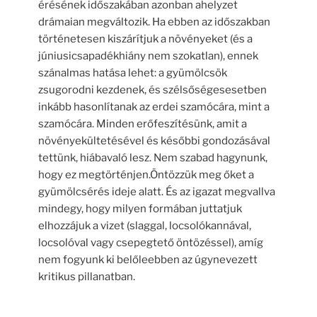
érésének időszakában azonban ahelyzet
drámaian megváltozik. Ha ebben az időszakban
történetesen kiszárítjuk a növényeket (és a
júniusicsapadékhiány nem szokatlan), ennek
szánalmas hatása lehet: a gyümölcsök
zsugorodni kezdenek, és szélsőségesesetben
inkább hasonlítanak az erdei szamócára, mint a
szamócára. Minden erőfeszítésünk, amit a
növényekültetésével és későbbi gondozásával
tettünk, hiábavaló lesz. Nem szabad hagynunk,
hogy ez megtörténjen.Öntözzük meg őket a
gyümölcsérés ideje alatt. És az igazat megvallva
mindegy, hogy milyen formában juttatjuk
elhozzájuk a vizet (slaggal, locsolókannával,
locsolóval vagy csepegtető öntözéssel), amíg
nem fogyunk ki belőleebben az úgynevezett
kritikus pillanatban.