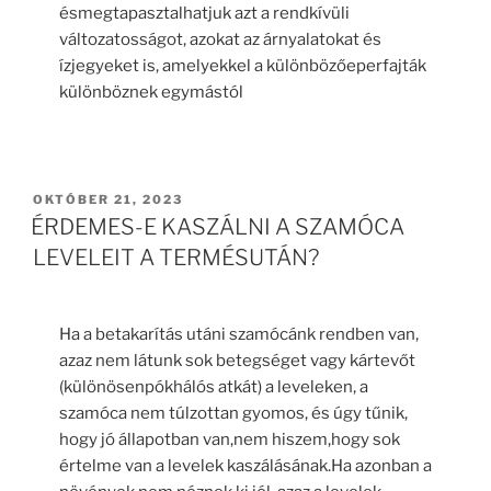
ésmegtapasztalhatjuk azt a rendkívüli
változatosságot, azokat az árnyalatokat és
ízjegyeket is, amelyekkel a különbözőeperfajták
különböznek egymástól
BEKÜLDVE:
OKTÓBER 21, 2023
ÉRDEMES-E KASZÁLNI A SZAMÓCA
LEVELEIT A TERMÉSUTÁN?
Ha a betakarítás utáni szamócánk rendben van,
azaz nem látunk sok betegséget vagy kártevőt
(különösenpókhálós atkát) a leveleken, a
szamóca nem túlzottan gyomos, és úgy tűnik,
hogy jó állapotban van,nem hiszem,hogy sok
értelme van a levelek kaszálásának.Ha azonban a