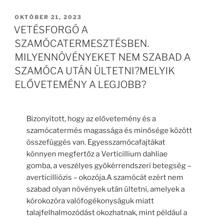
BEKÜLDVE:
OKTÓBER 21, 2023
VETÉSFORGÓ A
SZAMÓCATERMESZTÉSBEN.
MILYENNÖVÉNYEKET NEM SZABAD A
SZAMÓCA UTÁN ÜLTETNI?MELYIK
ELŐVETEMÉNY A LEGJOBB?
Bizonyított, hogy az elővetemény és a
szamócatermés magassága és minősége között
összefüggés van. Egyesszamócafajtákat
könnyen megfertőz a Verticillium dahliae
gomba, a veszélyes gyökérrendszeri betegség –
averticilliózis – okozója.A szamócát ezért nem
szabad olyan növények után ültetni, amelyek a
kórokozóra valófogékonyságuk miatt
talajfelhalmozódást okozhatnak, mint például a