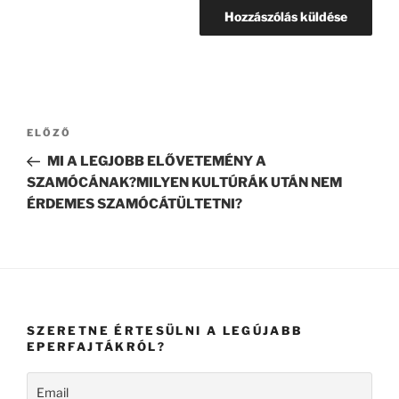
Bejegyzés
Korábbi
ELŐZŐ
navigáció
bejegyzés
MI A LEGJOBB ELŐVETEMÉNY A
SZAMÓCÁNAK?MILYEN KULTÚRÁK UTÁN NEM
ÉRDEMES SZAMÓCÁTÜLTETNI?
SZERETNE ÉRTESÜLNI A LEGÚJABB
EPERFAJTÁKRÓL?