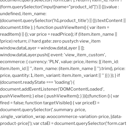
(form.querySelector('input[name="product_id"]') || {}).value :
undefined, item_name:
(document.querySelector('h1.product_title') || {}).textContent ||
document.title }; } function pushViewItem() { var item =
readItem() || {}; var price = readPrice(); if (!item.item_name ||
!price) return; // hard gate: zero pustych view_item
window.dataLayer = window.dataLayer || [];
window.dataLayer.push({ event: 'view_item_custom',
ecommerce: { currency: 'PLN', value: price, items: [{ item_id:
item.item_id || '', item_name: (item.item_name || '').trim(), price:
price, quantity: 1, item_variant: item.item_variant || '' }] } }); } if
(document.readyState === 'loading') {
document.addEventListener('DOMContentLoaded',
pushViewItem); } else { pushViewItem(); } })();
(function () { var
fired = false; function targetVisible() { var priceEl =
document.querySelector('.summary .price,
.single_variation_wrap .woocommerce-variation-price, [data-
product-price]'); var ctaEl = document.querySelector('form.cart