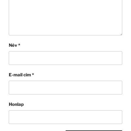
Név
*
E-mail cím
*
Honlap