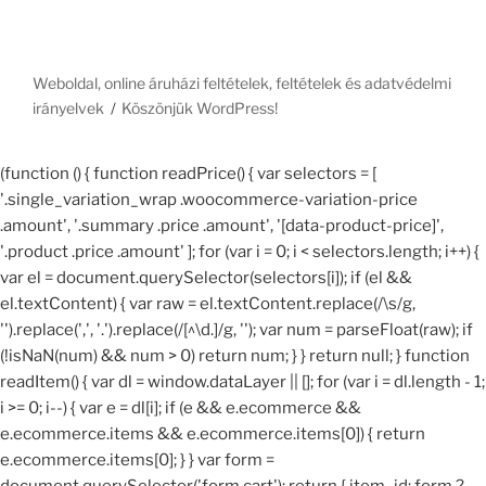
Weboldal, online áruházi feltételek, feltételek és adatvédelmi
irányelvek
Köszönjük WordPress!
(function () { function readPrice() { var selectors = [
'.single_variation_wrap .woocommerce-variation-price
.amount', '.summary .price .amount', '[data-product-price]',
'.product .price .amount' ]; for (var i = 0; i < selectors.length; i++) {
var el = document.querySelector(selectors[i]); if (el &&
el.textContent) { var raw = el.textContent.replace(/\s/g,
'').replace(',', '.').replace(/[^\d.]/g, ''); var num = parseFloat(raw); if
(!isNaN(num) && num > 0) return num; } } return null; } function
readItem() { var dl = window.dataLayer || []; for (var i = dl.length - 1;
i >= 0; i--) { var e = dl[i]; if (e && e.ecommerce &&
e.ecommerce.items && e.ecommerce.items[0]) { return
e.ecommerce.items[0]; } } var form =
document.querySelector('form.cart'); return { item_id: form ?