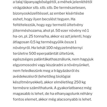
a talaj tápanyagbőségétől, a méhek jelenlététől
virágzáskor stb. stb. stb. De természetesen,
bizonyosközelítéssel, az ember kísértésbe
eshet, hogy ilyen becslést tegyen. Ha
feltételezzük, hogy egy termelő ültetvény
jóterméshozama, ahol pl. 50 ezer növény nő 1
ha-on, pl. 25 tonna/ha, akkor ez azt jelenti, hogy
átlagosan 0,5 kg termésgyűlik össze 1
növényről. Ha tehát 100 négyzetméternyi
területre 500 eperpalántát ültetünk,
egészséges palántákathasználunk, nem hagyjuk
elgyomosodni vagy kiszáradni a növényünket,
nem feledkezünk meg a trágyázásról és
avédekezésről (lehetőleg biológiai
készítményekkel), akkor elméletileg 250 kg
termésre számíthatunk. A gyakorlatbanez még
magasabb is lehet, de ha elhanyagolunk néhány
fontos elemet, akkor még alacsonyabb is lehet.