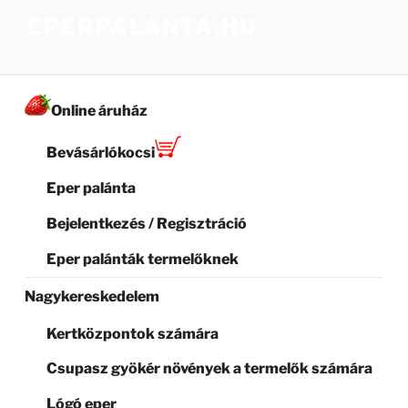
Tartalomhoz
EPERPALANTA.HU
Egészséges és erős növények a TOP-PLANT ™ cégtől
Online áruház
Bevásárlókocsi
Eper palánta
Bejelentkezés / Regisztráció
Eper palánták termelőknek
Nagykereskedelem
Kertközpontok számára
Csupasz gyökér növények a termelők számára
Lógó eper