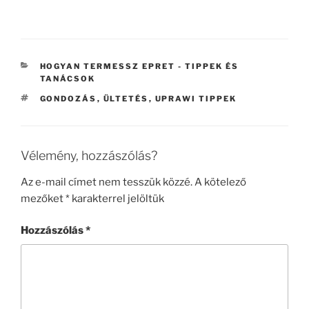
KATEGÓRIÁK
HOGYAN TERMESSZ EPRET - TIPPEK ÉS
TANÁCSOK
CÍMKÉK
GONDOZÁS
,
ÜLTETÉS
,
UPRAWI TIPPEK
Vélemény, hozzászólás?
Az e-mail címet nem tesszük közzé.
A kötelező
mezőket
*
karakterrel jelöltük
Hozzászólás
*