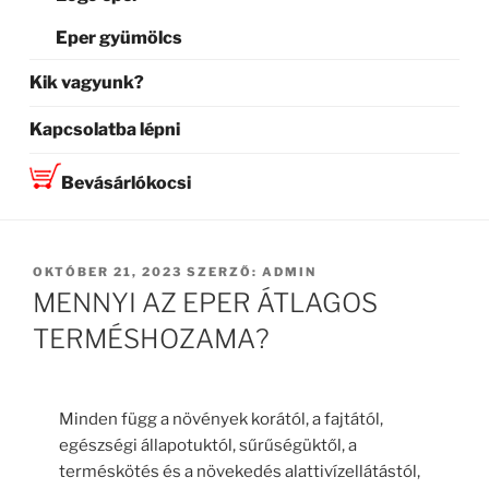
Eper gyümölcs
Kik vagyunk?
Kapcsolatba lépni
Bevásárlókocsi
BEKÜLDVE:
OKTÓBER 21, 2023
SZERZŐ:
ADMIN
MENNYI AZ EPER ÁTLAGOS
TERMÉSHOZAMA?
Minden függ a növények korától, a fajtától,
egészségi állapotuktól, sűrűségüktől, a
terméskötés és a növekedés alattivízellátástól,