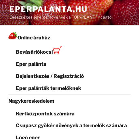
Tartalomhoz
EPERPALANTA.HU
Egészséges és erős növények a TOP-PLANT ™ cégtől
Online áruház
Bevásárlókocsi
Eper palánta
Bejelentkezés / Regisztráció
Eper palánták termelőknek
Nagykereskedelem
Kertközpontok számára
Csupasz gyökér növények a termelők számára
Lógó eper