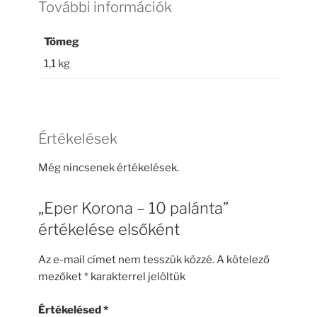
További információk
Tömeg
1,1 kg
Értékelések
Még nincsenek értékelések.
„Eper Korona – 10 palánta”
értékelése elsőként
Az e-mail címet nem tesszük közzé.
A kötelező
mezőket
*
karakterrel jelöltük
Értékelésed
*