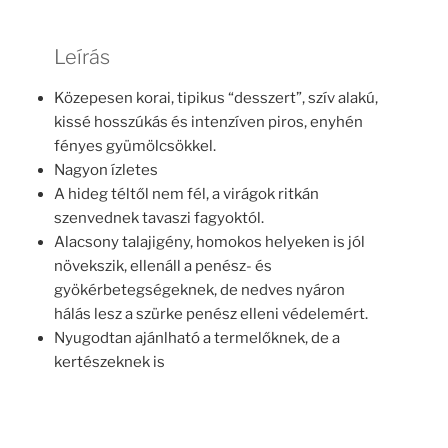
Leírás
Közepesen korai, tipikus “desszert”, szív alakú,
kissé hosszúkás és intenzíven piros, enyhén
fényes gyümölcsökkel.
Nagyon ízletes
A hideg téltől nem fél, a virágok ritkán
szenvednek tavaszi fagyoktól.
Alacsony talajigény, homokos helyeken is jól
növekszik, ellenáll a penész- és
gyökérbetegségeknek, de nedves nyáron
hálás lesz a szürke penész elleni védelemért.
Nyugodtan ajánlható a termelőknek, de a
kertészeknek is