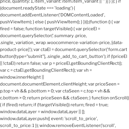
price, quantity: 1, item_variant: item.item_variant || '' }] } }); } if
(document.readyState === 'loading') {
document.addEventListener('DOMContentLoaded',
pushViewItem); } else { pushViewItem(); } })();
(function () { var
fired = false; function targetVisible() { var priceEl =
document.querySelector('.summary .price,
.single_variation_wrap .woocommerce-variation-price, [data-
product-price]'); var ctaEl = document.querySelector('form.cart
button[type="submit"], .single_add_to_cart_button'); if (!priceEl
|| !ctaEl) return false; var p = priceEl.getBoundingClientRect();
var c = ctaEl.getBoundingClientRect(); var vh =
window.innerHeight ||
document.documentElement.clientHeight; var priceSeen =
p.top < vh && p.bottom > 0; var ctaSeen = c.top < vh &&
c.bottom > 0; return priceSeen && ctaSeen; } function onScroll()
{ if (fired) return; if (!targetVisible()) return; fired = true;
window.dataLayer = window.dataLayer || [];
window.dataLayer.push({ event: 'scroll_to_price',
scroll_to_price: 1 }); window.removeEventListener('scroll',