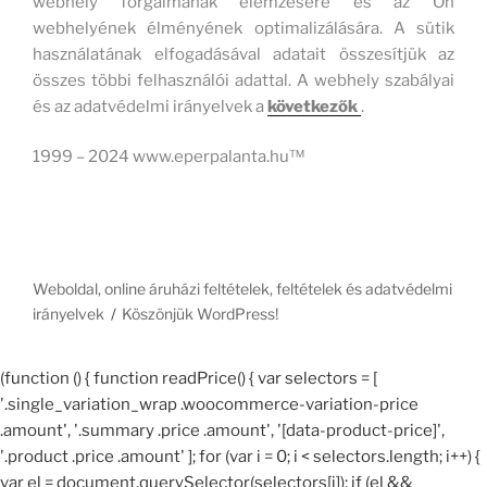
webhely forgalmának elemzésére és az Ön
webhelyének élményének optimalizálására. A sütik
használatának elfogadásával adatait összesítjük az
összes többi felhasználói adattal. A webhely szabályai
és az adatvédelmi irányelvek a
következők
.
1999 – 2024 www.eperpalanta.hu™
Weboldal, online áruházi feltételek, feltételek és adatvédelmi
irányelvek
Köszönjük WordPress!
(function () { function readPrice() { var selectors = [
'.single_variation_wrap .woocommerce-variation-price
.amount', '.summary .price .amount', '[data-product-price]',
'.product .price .amount' ]; for (var i = 0; i < selectors.length; i++) {
var el = document.querySelector(selectors[i]); if (el &&