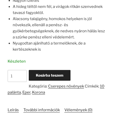
Nagyon ízletes
A hideg téltől nem fél, a virágok ritkán szenvednek
tavaszi fagyoktól.
Alacsony talajigény, homokos helyeken is jól
növekszik, ellenáll a penész- és
gyökérbetegségeknek, de nedves nyáron hálás lesz
a szürke penész elleni védelemért.
Nyugodtan ajánlható a termelőknek, de a
kertészeknek is
Készleten
Eper
Kosárba teszem
Korona
-
Kategória:
Cserepes növények
Címkék:
10
10
palánta
,
Eper
,
Korona
palánta
mennyiség
Leírás
További információk
Vélemények (0)