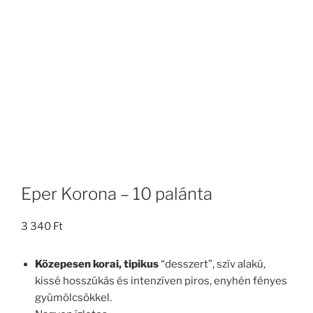
Eper Korona – 10 palánta
3 340
Ft
Közepesen korai, tipikus
“desszert”, szív alakú,
kissé hosszúkás és intenzíven piros, enyhén fényes
gyümölcsökkel.