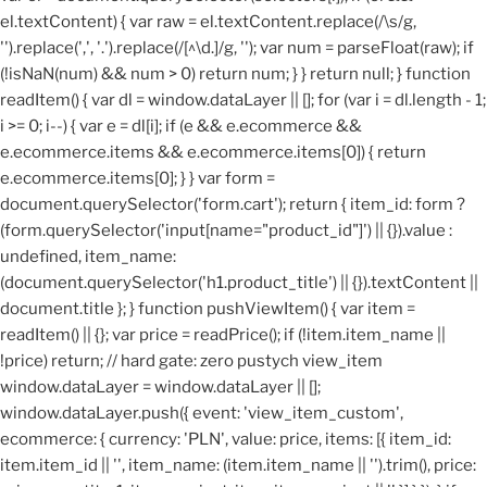
el.textContent) { var raw = el.textContent.replace(/\s/g,
'').replace(',', '.').replace(/[^\d.]/g, ''); var num = parseFloat(raw); if
(!isNaN(num) && num > 0) return num; } } return null; } function
readItem() { var dl = window.dataLayer || []; for (var i = dl.length - 1;
i >= 0; i--) { var e = dl[i]; if (e && e.ecommerce &&
e.ecommerce.items && e.ecommerce.items[0]) { return
e.ecommerce.items[0]; } } var form =
document.querySelector('form.cart'); return { item_id: form ?
(form.querySelector('input[name="product_id"]') || {}).value :
undefined, item_name:
(document.querySelector('h1.product_title') || {}).textContent ||
document.title }; } function pushViewItem() { var item =
readItem() || {}; var price = readPrice(); if (!item.item_name ||
!price) return; // hard gate: zero pustych view_item
window.dataLayer = window.dataLayer || [];
window.dataLayer.push({ event: 'view_item_custom',
ecommerce: { currency: 'PLN', value: price, items: [{ item_id:
item.item_id || '', item_name: (item.item_name || '').trim(), price: