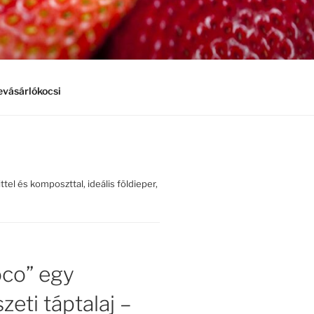
vásárlókocsi
ttel és komposzttal, ideális földieper,
co” egy
zeti táptalaj –