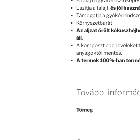
A talaj nagy áteresztőképe
Lazítja a talajt,
és jól haszn
Támogatja a gyökérrendsze
Környezetbarát
Az aljzat őrölt kókuszhéjb
áll.
A komposzt eperleveleket t
anyagoktól mentes.
A termék 100%-ban termész
További informá
Tömeg