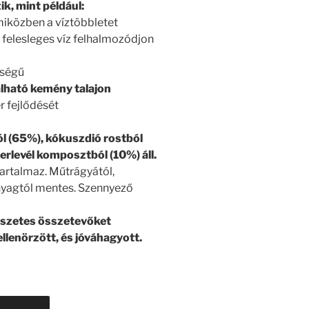
k, mint például:
miközben a víztöbbletet
 felesleges víz felhalmozódjon
sségű
álható kemény talajon
 fejlődését
ól (65%), kókuszdió rostból
perlevél komposztból (10%) áll.
artalmaz. Műtrágyától,
nyagtól mentes. Szennyező
szetes összetevőket
ellenörzött, és jóváhagyott.