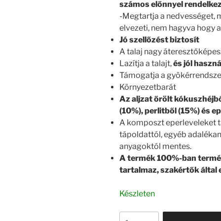
számos előnnyel rendelkezi
-Megtartja a nedvességet, 
elvezeti, nem hagyva hogy a
Jó szellőzést biztosít
A talaj nagy áteresztőképe
Lazítja a talajt,
és jól haszn
Támogatja a gyökérrendszer
Környezetbarát
Az aljzat őrölt kókuszhéjb
(10%), perlitből (15%) és e
A komposzt eperleveleket t
tápoldattól, egyéb adaléka
anyagoktól mentes.
A termék 100%-ban termé
tartalmaz, szakértők által 
Készleten
A