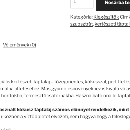
Kosárba t
"Diamond
Coco"
Kategória:
Kiegészítők
Cím
egy
szubsztrát
,
kertészeti táptal
speciális
kertészeti
táptalaj
Vélemények (0)
–
10
l,
tőzegmentes,
kókusszal,
perlittel
ciális kertészeti táptalaj – tőzegmentes, kókusszal, perlittel é
és
s málna ültetéséhez. Más gyümölcsnövényekhez is kiváló válas
komposzttal,
 hordókba, termesztőcsatornákba. Használható önálló táptal
ideális
földieper,
znált kókusz táptalaj számos előnnyel rendelkezik, mint 
erdei
miközben a víztöbbletet elvezeti, nem hagyva hogy a felesleg
szamóca
és