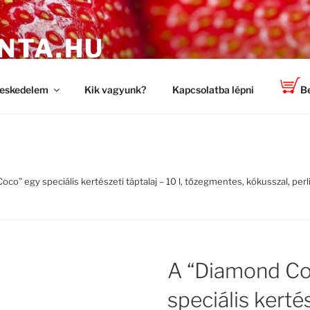
NTA.HU
 a TOP-PLANT ™ cégtől
eskedelem
Kik vagyunk?
Kapcsolatba lépni
Be
co” egy speciális kertészeti táptalaj – 10 l, tőzegmentes, kókusszal, perli
A “Diamond Co
speciális kertés