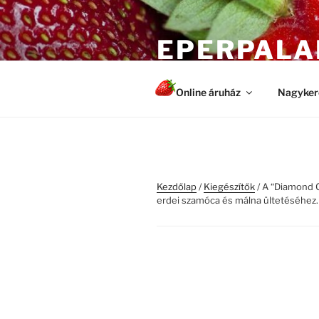
Tartalomhoz
EPERPALA
Egészséges és erős növények
Online áruház
Nagyker
Kezdőlap
/
Kiegészítők
/ A “Diamond Co
erdei szamóca és málna ültetéséhez.