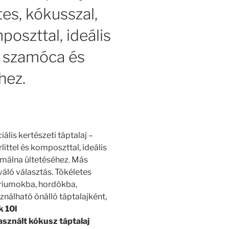
es, kókusszal,
poszttal, ideális
ei szamóca és
hez.
iális kertészeti táptalaj –
ittel és komposzttal, ideális
 málna ültetéséhez. Más
áló választás. Tökéletes
áriumokba, hordókba,
nálható önálló táptalajként,
k 10l
sznált kókusz táptalaj