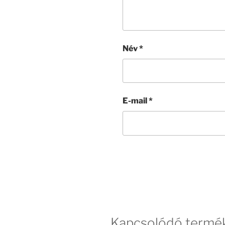
Név
*
E-mail
*
Kapcsolódó termé