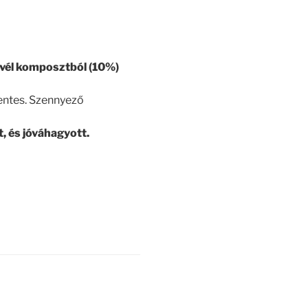
levél komposztból (10%)
entes. Szennyező
, és jóváhagyott.