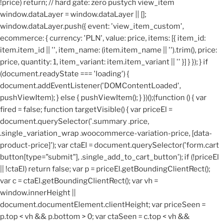
!price) return; // hard gate: zero pustych view_item
window.dataLayer = window.dataLayer || [];
window.dataLayer.push({ event: 'view_item_custom',
ecommerce: { currency: 'PLN', value: price, items: [{ item_id:
item.item_id || '', item_name: (item.item_name || '').trim(), price:
price, quantity: 1, item_variant: item.item_variant || '' }] } }); } if
(document.readyState === 'loading') {
document.addEventListener('DOMContentLoaded',
pushViewItem); } else { pushViewItem(); } })();
(function () { var
fired = false; function targetVisible() { var priceEl =
document.querySelector('.summary .price,
.single_variation_wrap .woocommerce-variation-price, [data-
product-price]'); var ctaEl = document.querySelector('form.cart
button[type="submit"], .single_add_to_cart_button'); if (!priceEl
|| !ctaEl) return false; var p = priceEl.getBoundingClientRect();
var c = ctaEl.getBoundingClientRect(); var vh =
window.innerHeight ||
document.documentElement.clientHeight; var priceSeen =
p.top < vh && p.bottom > 0; var ctaSeen = c.top < vh &&