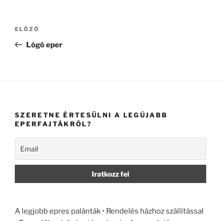
Bejegyzés
Korábbi
ELŐZŐ
navigáció
bejegyzés
Lógó eper
SZERETNE ÉRTESÜLNI A LEGÚJABB
EPERFAJTÁKRÓL?
A legjobb epres palánták • Rendelés házhoz szállítással