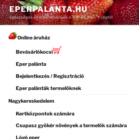
Tartalomhoz
EPERPALANTA.HU
Egészséges és erős növények a TOP-PLANT ™ cégtől
Online áruház
Bevásárlókocsi
Eper palánta
Bejelentkezés / Regisztráció
Eper palánták termelőknek
Nagykereskedelem
Kertközpontok számára
Csupasz gyökér növények a termelők számára
Lógó eper