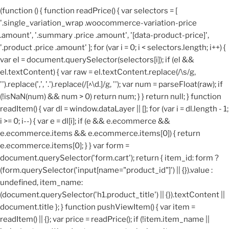
(function () { function readPrice() { var selectors = [
'.single_variation_wrap .woocommerce-variation-price
.amount', '.summary .price .amount', '[data-product-price]',
'.product .price .amount' ]; for (var i = 0; i < selectors.length; i++) {
var el = document.querySelector(selectors[i]); if (el &&
el.textContent) { var raw = el.textContent.replace(/\s/g,
'').replace(',', '.').replace(/[^\d.]/g, ''); var num = parseFloat(raw); if
(!isNaN(num) && num > 0) return num; } } return null; } function
readItem() { var dl = window.dataLayer || []; for (var i = dl.length - 1;
i >= 0; i--) { var e = dl[i]; if (e && e.ecommerce &&
e.ecommerce.items && e.ecommerce.items[0]) { return
e.ecommerce.items[0]; } } var form =
document.querySelector('form.cart'); return { item_id: form ?
(form.querySelector('input[name="product_id"]') || {}).value :
undefined, item_name:
(document.querySelector('h1.product_title') || {}).textContent ||
document.title }; } function pushViewItem() { var item =
readItem() || {}; var price = readPrice(); if (!item.item_name ||