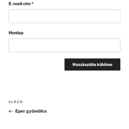
E-mail cím
*
Honlap
Bejegyzés
Korábbi
ELŐZŐ
navigáció
bejegyzés
Eper gyümölcs