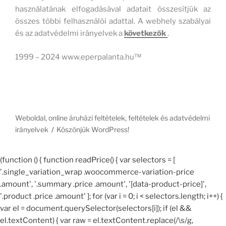
használatának elfogadásával adatait összesítjük az
összes többi felhasználói adattal. A webhely szabályai
és az adatvédelmi irányelvek a
következők
.
1999 – 2024 www.eperpalanta.hu™
Weboldal, online áruházi feltételek, feltételek és adatvédelmi
irányelvek
Köszönjük WordPress!
(function () { function readPrice() { var selectors = [
'.single_variation_wrap .woocommerce-variation-price
.amount', '.summary .price .amount', '[data-product-price]',
'.product .price .amount' ]; for (var i = 0; i < selectors.length; i++) {
var el = document.querySelector(selectors[i]); if (el &&
el.textContent) { var raw = el.textContent.replace(/\s/g,