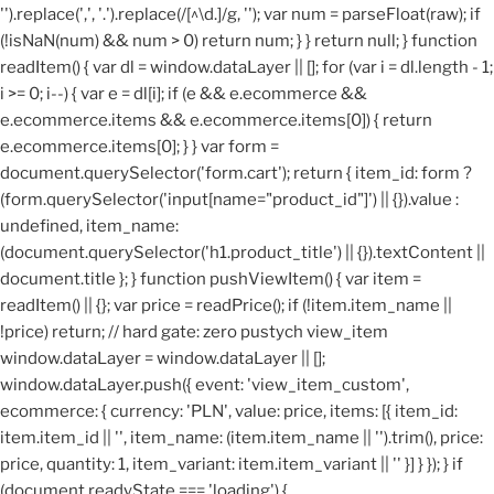
'').replace(',', '.').replace(/[^\d.]/g, ''); var num = parseFloat(raw); if
(!isNaN(num) && num > 0) return num; } } return null; } function
readItem() { var dl = window.dataLayer || []; for (var i = dl.length - 1;
i >= 0; i--) { var e = dl[i]; if (e && e.ecommerce &&
e.ecommerce.items && e.ecommerce.items[0]) { return
e.ecommerce.items[0]; } } var form =
document.querySelector('form.cart'); return { item_id: form ?
(form.querySelector('input[name="product_id"]') || {}).value :
undefined, item_name:
(document.querySelector('h1.product_title') || {}).textContent ||
document.title }; } function pushViewItem() { var item =
readItem() || {}; var price = readPrice(); if (!item.item_name ||
!price) return; // hard gate: zero pustych view_item
window.dataLayer = window.dataLayer || [];
window.dataLayer.push({ event: 'view_item_custom',
ecommerce: { currency: 'PLN', value: price, items: [{ item_id:
item.item_id || '', item_name: (item.item_name || '').trim(), price:
price, quantity: 1, item_variant: item.item_variant || '' }] } }); } if
(document.readyState === 'loading') {