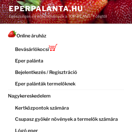
Tartalomhoz
EPERPALANTA.HU
Egészséges és erős növények a TOP-PLANT ™ cégtől
Online áruház
Bevásárlókocsi
Eper palánta
Bejelentkezés / Regisztráció
Eper palánták termelőknek
Nagykereskedelem
Kertközpontok számára
Csupasz gyökér növények a termelők számára
Lógó eper