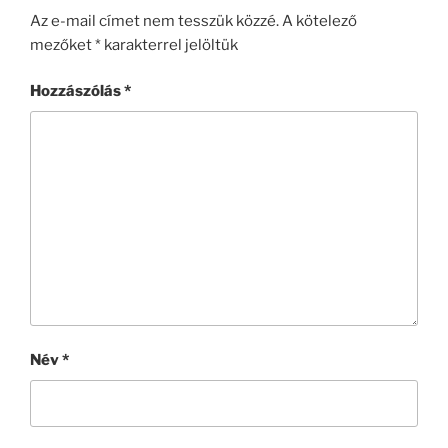
Az e-mail címet nem tesszük közzé.
A kötelező
mezőket
*
karakterrel jelöltük
Hozzászólás
*
Név
*