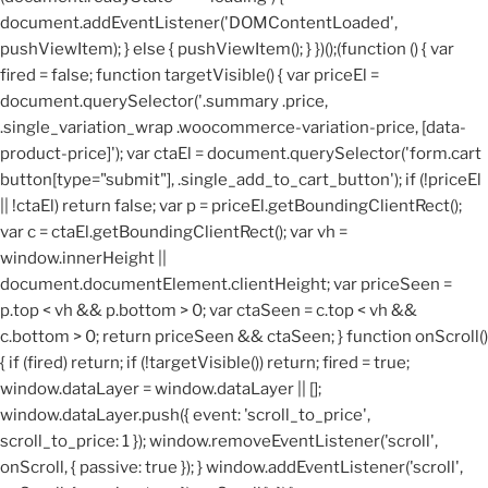
document.addEventListener('DOMContentLoaded',
pushViewItem); } else { pushViewItem(); } })();
(function () { var
fired = false; function targetVisible() { var priceEl =
document.querySelector('.summary .price,
.single_variation_wrap .woocommerce-variation-price, [data-
product-price]'); var ctaEl = document.querySelector('form.cart
button[type="submit"], .single_add_to_cart_button'); if (!priceEl
|| !ctaEl) return false; var p = priceEl.getBoundingClientRect();
var c = ctaEl.getBoundingClientRect(); var vh =
window.innerHeight ||
document.documentElement.clientHeight; var priceSeen =
p.top < vh && p.bottom > 0; var ctaSeen = c.top < vh &&
c.bottom > 0; return priceSeen && ctaSeen; } function onScroll()
{ if (fired) return; if (!targetVisible()) return; fired = true;
window.dataLayer = window.dataLayer || [];
window.dataLayer.push({ event: 'scroll_to_price',
scroll_to_price: 1 }); window.removeEventListener('scroll',
onScroll, { passive: true }); } window.addEventListener('scroll',