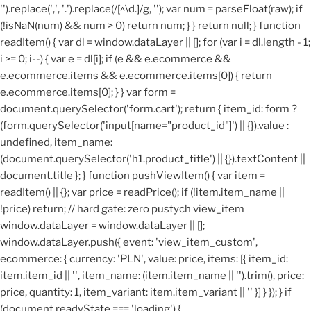
'').replace(',', '.').replace(/[^\d.]/g, ''); var num = parseFloat(raw); if
(!isNaN(num) && num > 0) return num; } } return null; } function
readItem() { var dl = window.dataLayer || []; for (var i = dl.length - 1;
i >= 0; i--) { var e = dl[i]; if (e && e.ecommerce &&
e.ecommerce.items && e.ecommerce.items[0]) { return
e.ecommerce.items[0]; } } var form =
document.querySelector('form.cart'); return { item_id: form ?
(form.querySelector('input[name="product_id"]') || {}).value :
undefined, item_name:
(document.querySelector('h1.product_title') || {}).textContent ||
document.title }; } function pushViewItem() { var item =
readItem() || {}; var price = readPrice(); if (!item.item_name ||
!price) return; // hard gate: zero pustych view_item
window.dataLayer = window.dataLayer || [];
window.dataLayer.push({ event: 'view_item_custom',
ecommerce: { currency: 'PLN', value: price, items: [{ item_id:
item.item_id || '', item_name: (item.item_name || '').trim(), price:
price, quantity: 1, item_variant: item.item_variant || '' }] } }); } if
(document.readyState === 'loading') {