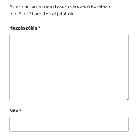
Az e-mail címet nem tesszük közzé.
A kötelező
mezőket
*
karakterrel jelöltük
Hozzászólás
*
Név
*