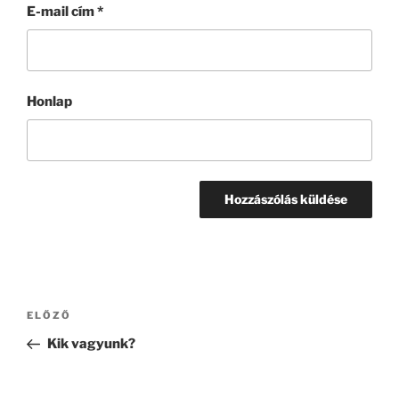
E-mail cím
*
Honlap
Bejegyzés
Korábbi
ELŐZŐ
navigáció
bejegyzés
Kik vagyunk?