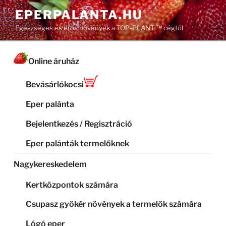
Tartalomhoz
EPERPALANTA.HU
Egészséges és erős növények a TOP-PLANT ™ cégtől
Online áruház
Bevásárlókocsi
Eper palánta
Bejelentkezés / Regisztráció
Eper palánták termelőknek
Nagykereskedelem
Kertközpontok számára
Csupasz gyökér növények a termelők számára
Lógó eper