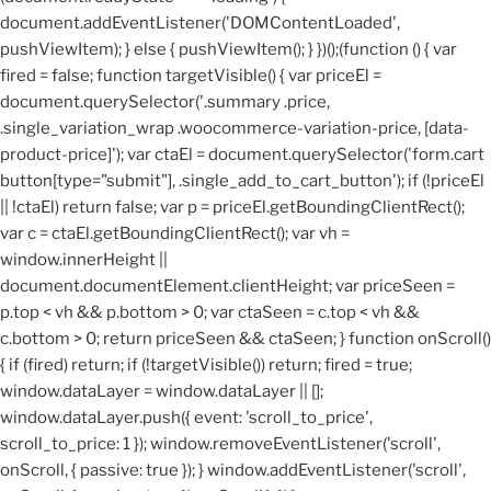
document.addEventListener('DOMContentLoaded',
pushViewItem); } else { pushViewItem(); } })();
(function () { var
fired = false; function targetVisible() { var priceEl =
document.querySelector('.summary .price,
.single_variation_wrap .woocommerce-variation-price, [data-
product-price]'); var ctaEl = document.querySelector('form.cart
button[type="submit"], .single_add_to_cart_button'); if (!priceEl
|| !ctaEl) return false; var p = priceEl.getBoundingClientRect();
var c = ctaEl.getBoundingClientRect(); var vh =
window.innerHeight ||
document.documentElement.clientHeight; var priceSeen =
p.top < vh && p.bottom > 0; var ctaSeen = c.top < vh &&
c.bottom > 0; return priceSeen && ctaSeen; } function onScroll()
{ if (fired) return; if (!targetVisible()) return; fired = true;
window.dataLayer = window.dataLayer || [];
window.dataLayer.push({ event: 'scroll_to_price',
scroll_to_price: 1 }); window.removeEventListener('scroll',
onScroll, { passive: true }); } window.addEventListener('scroll',