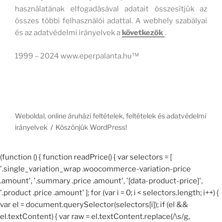
használatának elfogadásával adatait összesítjük az
összes többi felhasználói adattal. A webhely szabályai
és az adatvédelmi irányelvek a
következők
.
1999 – 2024 www.eperpalanta.hu™
Weboldal, online áruházi feltételek, feltételek és adatvédelmi
irányelvek
Köszönjük WordPress!
(function () { function readPrice() { var selectors = [
'.single_variation_wrap .woocommerce-variation-price
.amount', '.summary .price .amount', '[data-product-price]',
'.product .price .amount' ]; for (var i = 0; i < selectors.length; i++) {
var el = document.querySelector(selectors[i]); if (el &&
el.textContent) { var raw = el.textContent.replace(/\s/g,