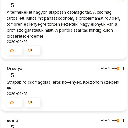
5
A termékeket nagyon alaposan csomagolták. A csomag
tartós lett. Nincs mit panaszkodnom, a problémámat röviden,
tömören és lényegre törően kezelték. Nagy előnyük van a
profi szolgáltatásuk miatt. A pontos szállítás mindig külön
dicséretet érdemel.
2026-06-26
0
0
Orsolya
ellenőrizve
5
Strapabíró csomagolás, erős növények. Köszönöm szépen!
❤️
2026-06-25
0
0
xenia
ellenőrizve
5