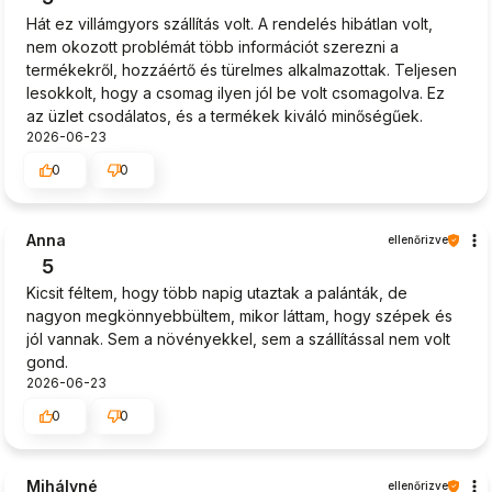
Hát ez villámgyors szállítás volt. A rendelés hibátlan volt,
nem okozott problémát több információt szerezni a
termékekről, hozzáértő és türelmes alkalmazottak. Teljesen
lesokkolt, hogy a csomag ilyen jól be volt csomagolva. Ez
az üzlet csodálatos, és a termékek kiváló minőségűek.
2026-06-23
0
0
Anna
ellenőrizve
5
Kicsit féltem, hogy több napig utaztak a palánták, de
nagyon megkönnyebbültem, mikor láttam, hogy szépek és
jól vannak. Sem a növényekkel, sem a szállítással nem volt
gond.
2026-06-23
0
0
Mihályné
ellenőrizve