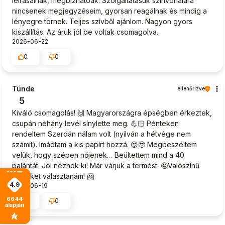
leírásainak, megbízhatóak. Szolgáltatásuk színvonalára
nincsenek megjegyzéseim, gyorsan reagálnak és mindig a
lényegre törnek. Teljes szívből ajánlom. Nagyon gyors
kiszállítás. Az áruk jól be voltak csomagolva.
2026-06-22
0
0
Tünde
ellenőrizve
5
Kiváló csomagolás! 🙌 Magyarországra épségben érkeztek,
csupán nèhány levél sínylette meg. 💪🏻 Pénteken
rendeltem Szerdán nálam volt (nyilván a hétvége nem
számít). Imádtam a kis papírt hozzá. 😍🥹 Megbeszéltem
velük, hogy szépen nőjenek… Beültettem mind a 40
palántát. Jól néznek ki! Már várjuk a termést. 🤩Valószínű
újra őket választanám! 🤗
4.9
2026-06-19
6644
0
0
alapján