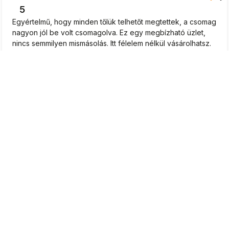
5
Egyértelmű, hogy minden tőlük telhetőt megtettek, a csomag
nagyon jól be volt csomagolva. Ez egy megbízható üzlet,
nincs semmilyen mismásolás. Itt félelem nélkül vásárolhatsz.
Az ennyire rövid várakozási idő tapsot érdemel. Nagyon
gyors kiszállítás.
2026-06-16
0
0
Katalin
ellenőrizve
5
Káprázatos kiszolgálás, komoly hozzáállás a vásárlóhoz.
Remek. Tetszettek a tanácsok, amit a palántákhoz
javasoltak. Vidám és kedves hangvétel. A palánták szépen
fejlődnek.👍️❤️
2026-06-15
0
0