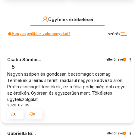
Ügyfelek értékelései
Hogyan gyűjtünk véleményeket?
szűrők
Csaba Sándor...
ellenőrizve
5
Nagyon szépen és gondosan becsomagolt csomag.
Termékek a leírás szerint, ráadásul nagyon kedvező áron.
Profin csomagolt termékek, ez a fólia pedig még dob egyet
az értékén. Gyorsan és egyszerűen ment. Tökéletes
ügyfélszolgálat.
2026-07-09
0
0
Gabriella Br...
ellenőrizve