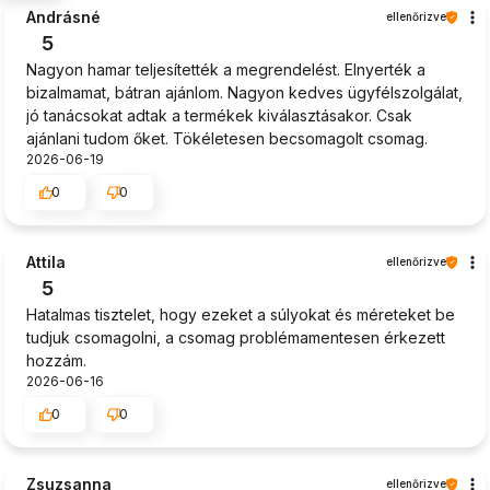
Andrásné
ellenőrizve
5
Nagyon hamar teljesítették a megrendelést. Elnyerték a
bizalmamat, bátran ajánlom. Nagyon kedves ügyfélszolgálat,
jó tanácsokat adtak a termékek kiválasztásakor. Csak
ajánlani tudom őket. Tökéletesen becsomagolt csomag.
2026-06-19
0
0
Attila
ellenőrizve
5
Hatalmas tisztelet, hogy ezeket a súlyokat és méreteket be
tudjuk csomagolni, a csomag problémamentesen érkezett
hozzám.
2026-06-16
0
0
Zsuzsanna
ellenőrizve