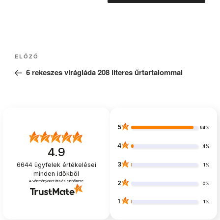
Bejegyzés
Korábbi
ELŐZŐ
navigáció
bejegyzés
6 rekeszes virágláda 208 literes űrtartalommal
5
94%
4
4%
4.9
3
6644
ügyfelek értékelései
1%
minden időkből
A véleményeket írta és ellenőrizte
2
0%
1
1%