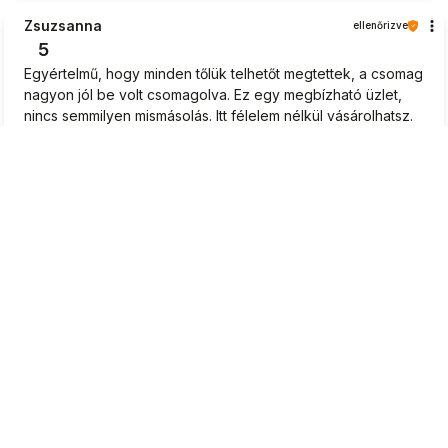
Zsuzsanna
ellenőrizve
5
Egyértelmű, hogy minden tőlük telhetőt megtettek, a csomag
nagyon jól be volt csomagolva. Ez egy megbízható üzlet,
nincs semmilyen mismásolás. Itt félelem nélkül vásárolhatsz.
Az ennyire rövid várakozási idő tapsot érdemel. Nagyon
gyors kiszállítás.
2026-06-16
0
0
Katalin
ellenőrizve
5
Káprázatos kiszolgálás, komoly hozzáállás a vásárlóhoz.
Remek. Tetszettek a tanácsok, amit a palántákhoz
javasoltak. Vidám és kedves hangvétel. A palánták szépen
fejlődnek.👍️❤️
2026-06-15
0
0