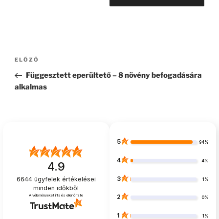
Bejegyzés
Korábbi
ELŐZŐ
navigáció
bejegyzés
Függesztett eperültető – 8 növény befogadására
alkalmas
5
94%
4
4%
4.9
3
6644
ügyfelek értékelései
1%
minden időkből
A véleményeket írta és ellenőrizte
2
0%
1
1%