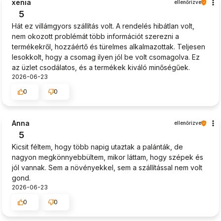
xenia
ellenőrizve
5
Hát ez villámgyors szállítás volt. A rendelés hibátlan volt,
nem okozott problémát több információt szerezni a
termékekről, hozzáértő és türelmes alkalmazottak. Teljesen
lesokkolt, hogy a csomag ilyen jól be volt csomagolva. Ez
az üzlet csodálatos, és a termékek kiváló minőségűek.
2026-06-23
0
0
Anna
ellenőrizve
5
Kicsit féltem, hogy több napig utaztak a palánták, de
nagyon megkönnyebbültem, mikor láttam, hogy szépek és
jól vannak. Sem a növényekkel, sem a szállítással nem volt
gond.
2026-06-23
0
0