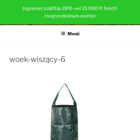
Tartalomhoz
EPERPALANTA.HU
Ingyenes szállítás DPD-vel 15.000 Ft feletti
megrendelések esetén
Egészséges és erős növények a TOP-PLANT ™ cégtől
Menü
woek-wiszący-6