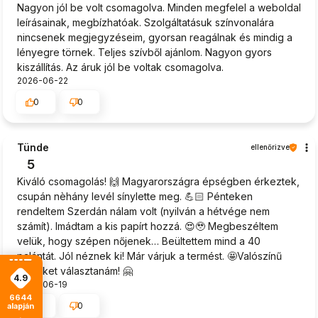
Nagyon jól be volt csomagolva. Minden megfelel a weboldal
leírásainak, megbízhatóak. Szolgáltatásuk színvonalára
nincsenek megjegyzéseim, gyorsan reagálnak és mindig a
lényegre törnek. Teljes szívből ajánlom. Nagyon gyors
kiszállítás. Az áruk jól be voltak csomagolva.
2026-06-22
0
0
Tünde
ellenőrizve
5
Kiváló csomagolás! 🙌 Magyarországra épségben érkeztek,
csupán nèhány levél sínylette meg. 💪🏻 Pénteken
rendeltem Szerdán nálam volt (nyilván a hétvége nem
számít). Imádtam a kis papírt hozzá. 😍🥹 Megbeszéltem
velük, hogy szépen nőjenek… Beültettem mind a 40
palántát. Jól néznek ki! Már várjuk a termést. 🤩Valószínű
újra őket választanám! 🤗
4.9
2026-06-19
6644
0
0
alapján