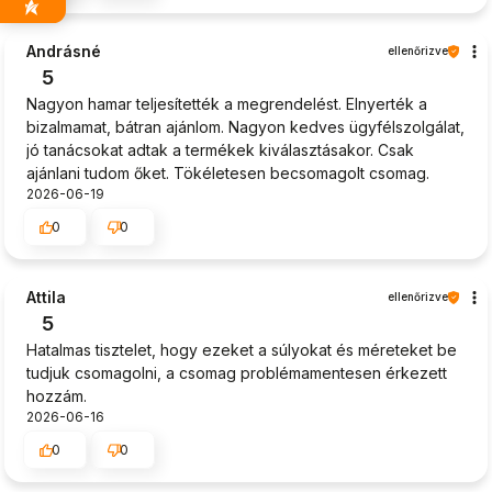
Andrásné
ellenőrizve
5
Nagyon hamar teljesítették a megrendelést. Elnyerték a
bizalmamat, bátran ajánlom. Nagyon kedves ügyfélszolgálat,
jó tanácsokat adtak a termékek kiválasztásakor. Csak
ajánlani tudom őket. Tökéletesen becsomagolt csomag.
2026-06-19
0
0
Attila
ellenőrizve
5
Hatalmas tisztelet, hogy ezeket a súlyokat és méreteket be
tudjuk csomagolni, a csomag problémamentesen érkezett
hozzám.
2026-06-16
0
0