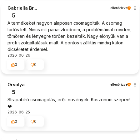
Gabriella Br...
ellenőrizve
5
A termékeket nagyon alaposan csomagolták. A csomag
tartós lett. Nincs mit panaszkodnom, a problémámat röviden,
tömören és lényegre törően kezelték. Nagy előnyük van a
profi szolgáltatásuk miatt. A pontos szállítás mindig külön
dicséretet érdemel.
2026-06-26
0
0
Orsolya
ellenőrizve
5
Strapabíró csomagolás, erős növények. Köszönöm szépen!
❤️
2026-06-25
0
0