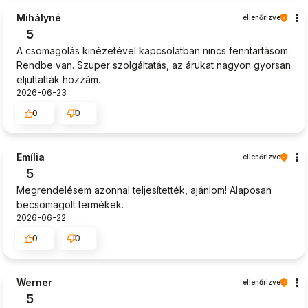
Mihályné
ellenőrizve
5
A csomagolás kinézetével kapcsolatban nincs fenntartásom.
Rendbe van. Szuper szolgáltatás, az árukat nagyon gyorsan
eljuttatták hozzám.
2026-06-23
0
0
Emília
ellenőrizve
5
Megrendelésem azonnal teljesítették, ajánlom! Alaposan
becsomagolt termékek.
2026-06-22
0
0
Werner
ellenőrizve
5