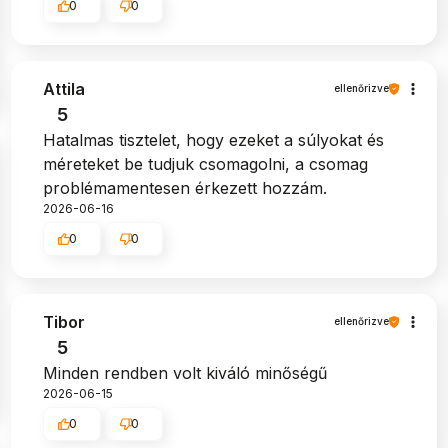
0
0
Attila
ellenőrizve
5
Hatalmas tisztelet, hogy ezeket a súlyokat és
méreteket be tudjuk csomagolni, a csomag
problémamentesen érkezett hozzám.
2026-06-16
0
0
Tibor
ellenőrizve
5
Minden rendben volt kiváló minőségű
2026-06-15
0
0