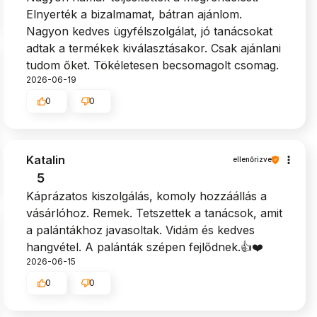
Elnyerték a bizalmamat, bátran ajánlom.
Nagyon kedves ügyfélszolgálat, jó tanácsokat
adtak a termékek kiválasztásakor. Csak ajánlani
tudom őket. Tökéletesen becsomagolt csomag.
2026-06-19
0
0
Katalin
ellenőrizve
5
Káprázatos kiszolgálás, komoly hozzáállás a
vásárlóhoz. Remek. Tetszettek a tanácsok, amit
a palántákhoz javasoltak. Vidám és kedves
hangvétel. A palánták szépen fejlődnek.👍️❤️
2026-06-15
0
0