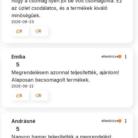
hogy a csomag ilyen jól be volt csomagolva. Ez
az üzlet csodálatos, és a termékek kiváló
minőségűek.
2026-06-23
0
0
Emília
ellenőrizve
5
Megrendelésem azonnal teljesítették, ajánlom!
Alaposan becsomagolt termékek.
2026-06-22
0
0
Andrásné
ellenőrizve
5
Nagyon hamar teljesítették a megrendelést.