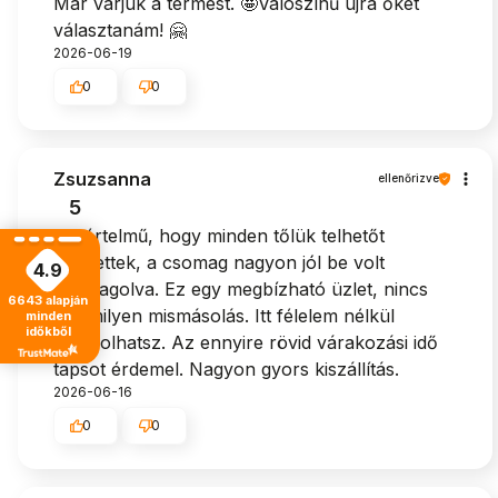
Már várjuk a termést. 🤩Valószínű újra őket
választanám! 🤗
2026-06-19
0
0
Zsuzsanna
ellenőrizve
5
Egyértelmű, hogy minden tőlük telhetőt
megtettek, a csomag nagyon jól be volt
4.9
csomagolva. Ez egy megbízható üzlet, nincs
6643
alapján
semmilyen mismásolás. Itt félelem nélkül
minden
időkből
vásárolhatsz. Az ennyire rövid várakozási idő
tapsot érdemel. Nagyon gyors kiszállítás.
2026-06-16
0
0