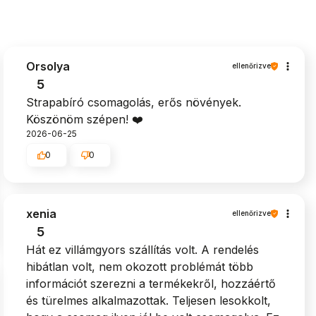
Orsolya
ellenőrizve
5
Strapabíró csomagolás, erős növények.
Köszönöm szépen! ❤️
2026-06-25
0
0
xenia
ellenőrizve
5
Hát ez villámgyors szállítás volt. A rendelés
hibátlan volt, nem okozott problémát több
információt szerezni a termékekről, hozzáértő
és türelmes alkalmazottak. Teljesen lesokkolt,