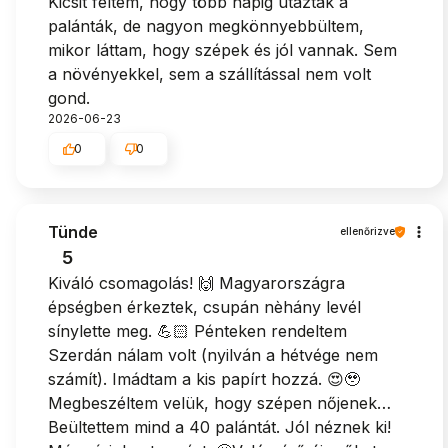
Kicsit féltem, hogy több napig utaztak a
palánták, de nagyon megkönnyebbültem,
mikor láttam, hogy szépek és jól vannak. Sem
a növényekkel, sem a szállítással nem volt
gond.
2026-06-23
0
0
Tünde
ellenőrizve
5
Kiváló csomagolás! 🙌 Magyarországra
épségben érkeztek, csupán nèhány levél
sínylette meg. 💪🏻 Pénteken rendeltem
Szerdán nálam volt (nyilván a hétvége nem
számít). Imádtam a kis papírt hozzá. 😍🥹
Megbeszéltem velük, hogy szépen nőjenek…
Beültettem mind a 40 palántát. Jól néznek ki!