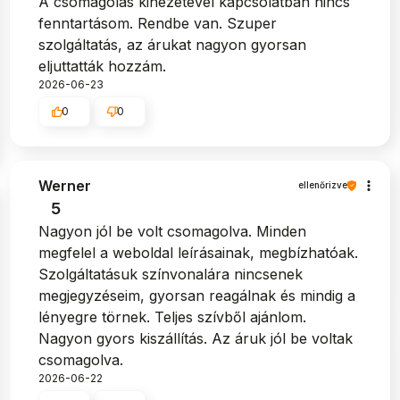
A csomagolás kinézetével kapcsolatban nincs
fenntartásom. Rendbe van. Szuper
szolgáltatás, az árukat nagyon gyorsan
eljuttatták hozzám.
2026-06-23
0
0
Werner
ellenőrizve
5
Nagyon jól be volt csomagolva. Minden
megfelel a weboldal leírásainak, megbízhatóak.
Szolgáltatásuk színvonalára nincsenek
megjegyzéseim, gyorsan reagálnak és mindig a
lényegre törnek. Teljes szívből ajánlom.
Nagyon gyors kiszállítás. Az áruk jól be voltak
csomagolva.
2026-06-22