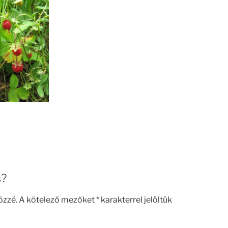
s?
özzé.
A kötelező mezőket
*
karakterrel jelöltük