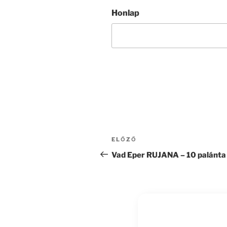
Honlap
Bejegyzés
Korábbi
ELŐZŐ
navigáció
bejegyzés
Vad Eper RUJANA – 10 palánta