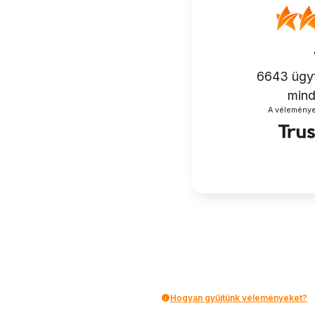
6643
ügyf
mind
A vélemények
Hogyan gyűjtünk véleményeket?