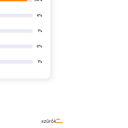
4%
1%
0%
1%
szűrők