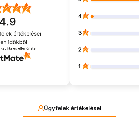
4
4.9
3
elek értékelései
en időkből
2
et írta és ellenőrizte
1
Ügyfelek értékelései