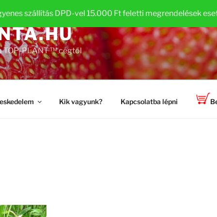
gyenes szállítás DPD-vel 15.000 Ft feletti megrendelések ese
NTA.HU
 a TOP-PLANT ™ cégtől
eskedelem
Kik vagyunk?
Kapcsolatba lépni
Be