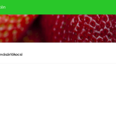
tén
vásárlókocsi