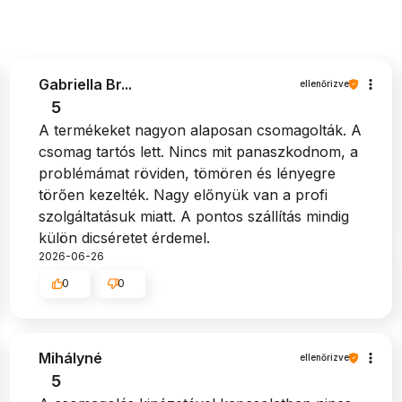
Gabriella Br...
ellenőrizve
5
A termékeket nagyon alaposan csomagolták. A
csomag tartós lett. Nincs mit panaszkodnom, a
problémámat röviden, tömören és lényegre
törően kezelték. Nagy előnyük van a profi
szolgáltatásuk miatt. A pontos szállítás mindig
külön dicséretet érdemel.
2026-06-26
0
0
Mihályné
ellenőrizve
5