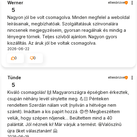
Werner
ellenőrizve
5
Nagyon jól be volt csomagolva. Minden megfelel a weboldal
leírásainak, megbízhatóak. Szolgáltatásuk színvonalára
nincsenek megjegyzéseim, gyorsan reagálnak és mindig a
lényegre törnek. Teljes szívből ajánlom. Nagyon gyors
kiszállítás. Az áruk jól be voltak csomagolva.
2026-06-22
0
0
Tünde
ellenőrizve
5
Kiváló csomagolás! 🙌 Magyarországra épségben érkeztek,
csupán nèhány levél sínylette meg. 💪🏻 Pénteken
rendeltem Szerdán nálam volt (nyilván a hétvége nem
számít). Imádtam a kis papírt hozzá. 😍🥹 Megbeszéltem
velük, hogy szépen nőjenek… Beültettem mind a 40
palántát. Jól néznek ki! Már várjuk a termést. 🤩Valószínű
újra őket választanám! 🤗
2026-06-19