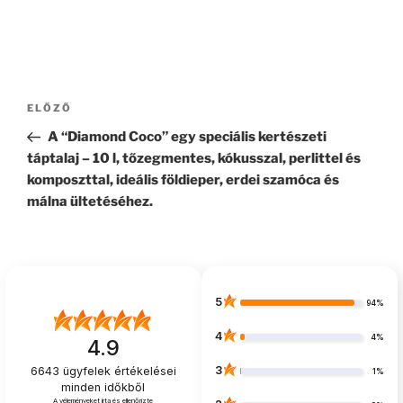
Bejegyzés
Korábbi
ELŐZŐ
navigáció
bejegyzés
A “Diamond Coco” egy speciális kertészeti
táptalaj – 10 l, tőzegmentes, kókusszal, perlittel és
komposzttal, ideális földieper, erdei szamóca és
málna ültetéséhez.
5
94%
4
4%
4.9
3
6643
ügyfelek értékelései
1%
minden időkből
A véleményeket írta és ellenőrizte