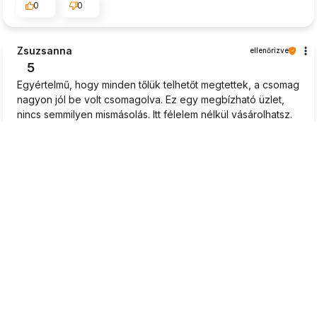
0
0
Zsuzsanna
ellenőrizve
5
Egyértelmű, hogy minden tőlük telhetőt megtettek, a csomag
nagyon jól be volt csomagolva. Ez egy megbízható üzlet,
nincs semmilyen mismásolás. Itt félelem nélkül vásárolhatsz.
Az ennyire rövid várakozási idő tapsot érdemel. Nagyon
gyors kiszállítás.
2026-06-16
0
0
Katalin
ellenőrizve
5
Káprázatos kiszolgálás, komoly hozzáállás a vásárlóhoz.
Remek. Tetszettek a tanácsok, amit a palántákhoz
javasoltak. Vidám és kedves hangvétel. A palánták szépen
fejlődnek.👍️❤️
2026-06-15