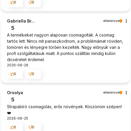
0
0
Gabriella Br...
ellenőrizve
5
A termékeket nagyon alaposan csomagolták. A csomag
tartós lett. Nincs mit panaszkodnom, a problémámat röviden,
tömören és lényegre törően kezelték. Nagy előnyük van a
profi szolgáltatásuk miatt. A pontos szállítás mindig külön
dicséretet érdemel.
2026-06-26
0
0
Orsolya
ellenőrizve
5
Strapabíró csomagolás, erős növények. Köszönöm szépen!
❤️
2026-06-25
0
0