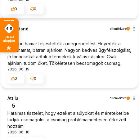
0
0
4.9
Andrásné
ellenőrizve
5
6643
alapján
Nagyon hamar teljesítették a megrendelést. Elnyerték a
bizalmamat, bátran ajánlom. Nagyon kedves ügyfélszolgálat,
jó tanácsokat adtak a termékek kiválasztásakor. Csak
ajánlani tudom őket. Tökéletesen becsomagolt csomag.
2026-06-19
0
0
Attila
ellenőrizve
5
Hatalmas tisztelet, hogy ezeket a súlyokat és méreteket be
tudjuk csomagolni, a csomag problémamentesen érkezett
hozzám.
2026-06-16