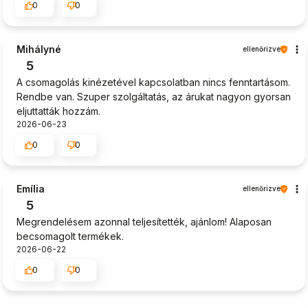
0
0
Mihályné
ellenőrizve
5
A csomagolás kinézetével kapcsolatban nincs fenntartásom.
Rendbe van. Szuper szolgáltatás, az árukat nagyon gyorsan
eljuttatták hozzám.
2026-06-23
0
0
Emília
ellenőrizve
5
Megrendelésem azonnal teljesítették, ajánlom! Alaposan
becsomagolt termékek.
2026-06-22
0
0