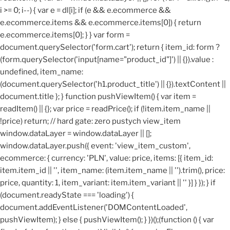
i >= 0; i--) { var e = dl[i]; if (e && e.ecommerce &&
e.ecommerce.items && e.ecommerce.items[0]) { return
e.ecommerce.items[0]; } } var form =
document.querySelector('form.cart'); return { item_id: form ?
(form.querySelector('input[name="product_id"]') || {}).value :
undefined, item_name:
(document.querySelector('h1.product_title') || {}).textContent ||
document.title }; } function pushViewItem() { var item =
readItem() || {}; var price = readPrice(); if (!item.item_name ||
!price) return; // hard gate: zero pustych view_item
window.dataLayer = window.dataLayer || [];
window.dataLayer.push({ event: 'view_item_custom',
ecommerce: { currency: 'PLN', value: price, items: [{ item_id:
item.item_id || '', item_name: (item.item_name || '').trim(), price:
price, quantity: 1, item_variant: item.item_variant || '' }] } }); } if
(document.readyState === 'loading') {
document.addEventListener('DOMContentLoaded',
pushViewItem); } else { pushViewItem(); } })();
(function () { var