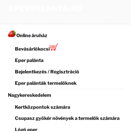
Tartalomhoz
EPERPALANTA.HU
Egészséges és erős növények a TOP-PLANT ™ cégtől
Online áruház
Bevásárlókocsi
Eper palánta
Bejelentkezés / Regisztráció
Eper palánták termelőknek
Nagykereskedelem
Kertközpontok számára
Csupasz gyökér növények a termelők számára
Lógó eper