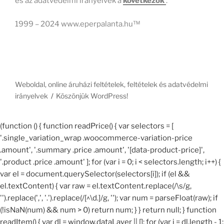
és az adatvédelmi irányelvek a
következők
.
1999 – 2024 www.eperpalanta.hu™
Weboldal, online áruházi feltételek, feltételek és adatvédelmi
irányelvek
Köszönjük WordPress!
(function () { function readPrice() { var selectors = [
'.single_variation_wrap .woocommerce-variation-price
.amount', '.summary .price .amount', '[data-product-price]',
'.product .price .amount' ]; for (var i = 0; i < selectors.length; i++) {
var el = document.querySelector(selectors[i]); if (el &&
el.textContent) { var raw = el.textContent.replace(/\s/g,
'').replace(',', '.').replace(/[^\d.]/g, ''); var num = parseFloat(raw); if
(!isNaN(num) && num > 0) return num; } } return null; } function
readItem() { var dl = window.dataLayer || []; for (var i = dl.length - 1;