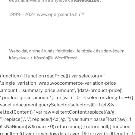
és az adatvédelmi irányelvek a
következők
.
1999 – 2024 www.eperpalanta.hu™
Weboldal, online áruházi feltételek, feltételek és adatvédelmi
irányelvek
Köszönjük WordPress!
(function () { function readPrice() { var selectors = [
'.single_variation_wrap .woocommerce-variation-price
.amount', '.summary .price .amount', '[data-product-price]',
'.product .price .amount' ]; for (var i = 0; i < selectors.length; i++) {
var el = document.querySelector(selectors[i]); if (el &&
el.textContent) { var raw = el.textContent.replace(/\s/g,
'').replace(',', '.').replace(/[^\d.]/g, ''); var num = parseFloat(raw); if
(!isNaN(num) && num > 0) return num; } } return null; } function
readItem() { var dl = window.dataLayer || []; for (var i = dl.length - 1;