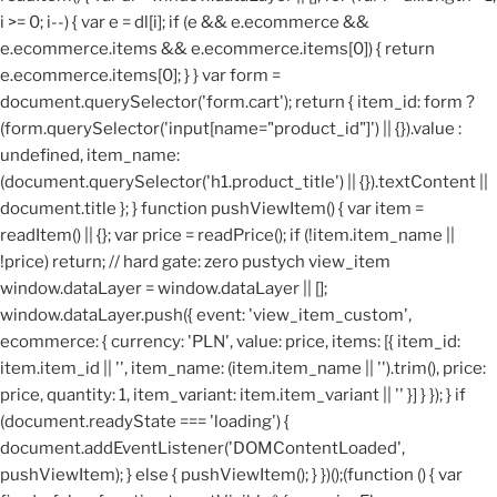
i >= 0; i--) { var e = dl[i]; if (e && e.ecommerce &&
e.ecommerce.items && e.ecommerce.items[0]) { return
e.ecommerce.items[0]; } } var form =
document.querySelector('form.cart'); return { item_id: form ?
(form.querySelector('input[name="product_id"]') || {}).value :
undefined, item_name:
(document.querySelector('h1.product_title') || {}).textContent ||
document.title }; } function pushViewItem() { var item =
readItem() || {}; var price = readPrice(); if (!item.item_name ||
!price) return; // hard gate: zero pustych view_item
window.dataLayer = window.dataLayer || [];
window.dataLayer.push({ event: 'view_item_custom',
ecommerce: { currency: 'PLN', value: price, items: [{ item_id:
item.item_id || '', item_name: (item.item_name || '').trim(), price:
price, quantity: 1, item_variant: item.item_variant || '' }] } }); } if
(document.readyState === 'loading') {
document.addEventListener('DOMContentLoaded',
pushViewItem); } else { pushViewItem(); } })();
(function () { var