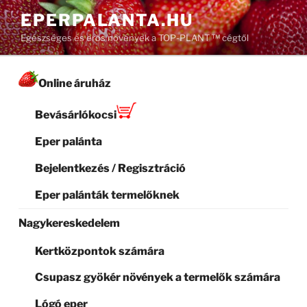
Tartalomhoz
EPERPALANTA.HU
Egészséges és erős növények a TOP-PLANT ™ cégtől
Online áruház
Bevásárlókocsi
Eper palánta
Bejelentkezés / Regisztráció
Eper palánták termelőknek
Nagykereskedelem
Kertközpontok számára
Csupasz gyökér növények a termelők számára
Lógó eper