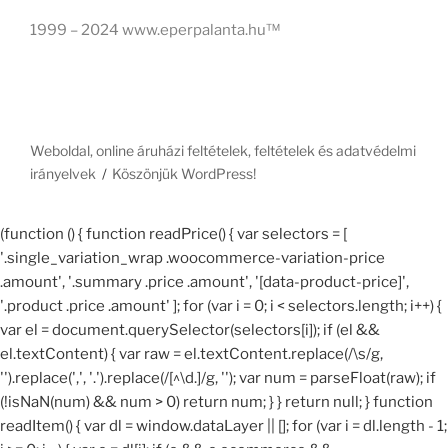
1999 – 2024 www.eperpalanta.hu™
Weboldal, online áruházi feltételek, feltételek és adatvédelmi
irányelvek
Köszönjük WordPress!
(function () { function readPrice() { var selectors = [
'.single_variation_wrap .woocommerce-variation-price
.amount', '.summary .price .amount', '[data-product-price]',
'.product .price .amount' ]; for (var i = 0; i < selectors.length; i++) {
var el = document.querySelector(selectors[i]); if (el &&
el.textContent) { var raw = el.textContent.replace(/\s/g,
'').replace(',', '.').replace(/[^\d.]/g, ''); var num = parseFloat(raw); if
(!isNaN(num) && num > 0) return num; } } return null; } function
readItem() { var dl = window.dataLayer || []; for (var i = dl.length - 1;