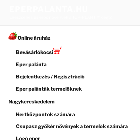
Tartalomhoz
EPERPALANTA.HU
Egészséges és erős növények a TOP-PLANT ™ cégtől
Online áruház
Bevásárlókocsi
Eper palánta
Bejelentkezés / Regisztráció
Eper palánták termelőknek
Nagykereskedelem
Kertközpontok számára
Csupasz gyökér növények a termelők számára
Lógó eper