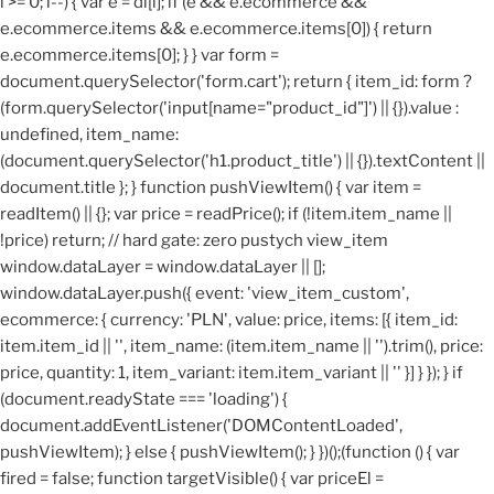
i >= 0; i--) { var e = dl[i]; if (e && e.ecommerce &&
e.ecommerce.items && e.ecommerce.items[0]) { return
e.ecommerce.items[0]; } } var form =
document.querySelector('form.cart'); return { item_id: form ?
(form.querySelector('input[name="product_id"]') || {}).value :
undefined, item_name:
(document.querySelector('h1.product_title') || {}).textContent ||
document.title }; } function pushViewItem() { var item =
readItem() || {}; var price = readPrice(); if (!item.item_name ||
!price) return; // hard gate: zero pustych view_item
window.dataLayer = window.dataLayer || [];
window.dataLayer.push({ event: 'view_item_custom',
ecommerce: { currency: 'PLN', value: price, items: [{ item_id:
item.item_id || '', item_name: (item.item_name || '').trim(), price:
price, quantity: 1, item_variant: item.item_variant || '' }] } }); } if
(document.readyState === 'loading') {
document.addEventListener('DOMContentLoaded',
pushViewItem); } else { pushViewItem(); } })();
(function () { var
fired = false; function targetVisible() { var priceEl =