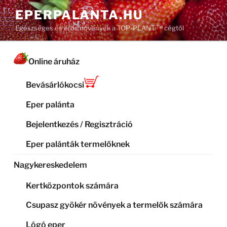
Tartalomhoz
EPERPALANTA.HU
Egészséges és erős növények a TOP-PLANT ™ cégtől
Online áruház
Bevásárlókocsi
Eper palánta
Bejelentkezés / Regisztráció
Eper palánták termelőknek
Nagykereskedelem
Kertközpontok számára
Csupasz gyökér növények a termelők számára
Lógó eper