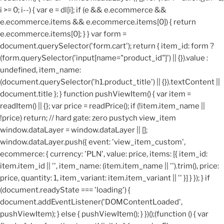
i >= 0; i--) { var e = dl[i]; if (e && e.ecommerce &&
e.ecommerce.items && e.ecommerce.items[0]) { return
e.ecommerce.items[0]; } } var form =
document.querySelector('form.cart'); return { item_id: form ?
(form.querySelector('input[name="product_id"]') || {}).value :
undefined, item_name:
(document.querySelector('h1.product_title') || {}).textContent ||
document.title }; } function pushViewItem() { var item =
readItem() || {}; var price = readPrice(); if (!item.item_name ||
!price) return; // hard gate: zero pustych view_item
window.dataLayer = window.dataLayer || [];
window.dataLayer.push({ event: 'view_item_custom',
ecommerce: { currency: 'PLN', value: price, items: [{ item_id:
item.item_id || '', item_name: (item.item_name || '').trim(), price:
price, quantity: 1, item_variant: item.item_variant || '' }] } }); } if
(document.readyState === 'loading') {
document.addEventListener('DOMContentLoaded',
pushViewItem); } else { pushViewItem(); } })();
(function () { var