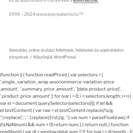
és az adatvédelmi irányelvek a
következők
.
1999 – 2024 www.eperpalanta.hu™
Weboldal, online áruházi feltételek, feltételek és adatvédelmi
irányelvek
Köszönjük WordPress!
(function () { function readPrice() { var selectors = [
'.single_variation_wrap .woocommerce-variation-price
.amount', '.summary .price .amount', '[data-product-price]',
'.product .price .amount' ]; for (var i = 0; i < selectors.length; i++) {
var el = document.querySelector(selectors[i]); if (el &&
el.textContent) { var raw = el.textContent.replace(/\s/g,
'').replace(',', '.').replace(/[^\d.]/g, ''); var num = parseFloat(raw); if
(!isNaN(num) && num > 0) return num; } } return null; } function
readItem() { var dl = window.dataLayer || []; for (var i = dl.length - 1;