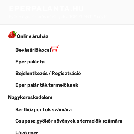
Tartalomhoz
EPERPALANTA.HU
Egészséges és erős növények a TOP-PLANT ™ cégtől
Online áruház
Bevásárlókocsi
Eper palánta
Bejelentkezés / Regisztráció
Eper palánták termelőknek
Nagykereskedelem
Kertközpontok számára
Csupasz gyökér növények a termelők számára
Lógó eper