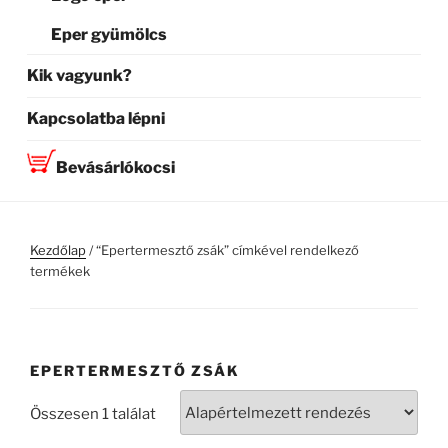
Eper gyümölcs
Kik vagyunk?
Kapcsolatba lépni
Bevásárlókocsi
Kezdőlap
/ “Epertermesztő zsák” címkével rendelkező
termékek
EPERTERMESZTŐ ZSÁK
Összesen 1 találat