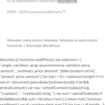
és az adatvédelmi irányelvek a
következők
.
1999 – 2024 www.eperpalanta.hu™
Weboldal, online áruházi feltételek, feltételek és adatvédelmi
irányelvek
Köszönjük WordPress!
(function () { function readPrice() { var selectors = [
'.single_variation_wrap .woocommerce-variation-price
.amount', '.summary .price .amount', '[data-product-price]',
'.product .price .amount' ]; for (var i = 0; i < selectors.length; i++) {
var el = document.querySelector(selectors[i]); if (el &&
el.textContent) { var raw = el.textContent.replace(/\s/g,
'').replace(',', '.').replace(/[^\d.]/g, ''); var num = parseFloat(raw); if
(!isNaN(num) && num > 0) return num; } } return null; } function
readItem() { var dl = window.dataLayer || []; for (var i = dl.length - 1;