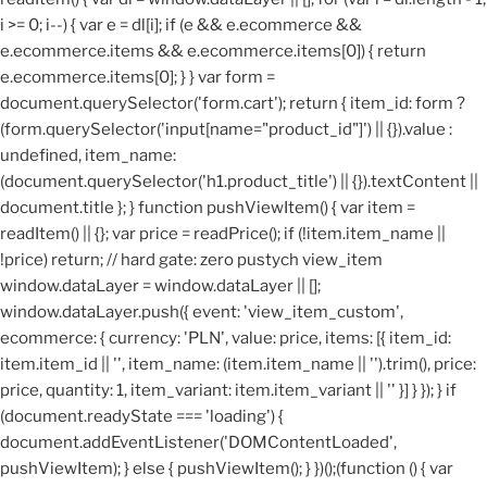
i >= 0; i--) { var e = dl[i]; if (e && e.ecommerce &&
e.ecommerce.items && e.ecommerce.items[0]) { return
e.ecommerce.items[0]; } } var form =
document.querySelector('form.cart'); return { item_id: form ?
(form.querySelector('input[name="product_id"]') || {}).value :
undefined, item_name:
(document.querySelector('h1.product_title') || {}).textContent ||
document.title }; } function pushViewItem() { var item =
readItem() || {}; var price = readPrice(); if (!item.item_name ||
!price) return; // hard gate: zero pustych view_item
window.dataLayer = window.dataLayer || [];
window.dataLayer.push({ event: 'view_item_custom',
ecommerce: { currency: 'PLN', value: price, items: [{ item_id:
item.item_id || '', item_name: (item.item_name || '').trim(), price:
price, quantity: 1, item_variant: item.item_variant || '' }] } }); } if
(document.readyState === 'loading') {
document.addEventListener('DOMContentLoaded',
pushViewItem); } else { pushViewItem(); } })();
(function () { var