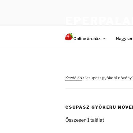
Tartalomhoz
EPERPALA
Egészséges és erős növények
Online áruház
Nagyker
Kezdőlap
/ “csupasz gyökerű növény
CSUPASZ GYÖKERŰ NÖV
Összesen 1 találat