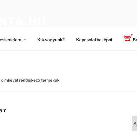
NTA.HU
 a TOP-PLANT ™ cégtől
eskedelem
Kik vagyunk?
Kapcsolatba lépni
Be
” címkével rendelkező termékek
ÉNY