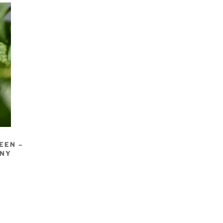
EEN –
ÉNY