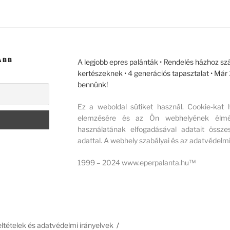
ABB
A legjobb epres palánták • Rendelés házhoz szá
kertészeknek • 4 generációs tapasztalat • Má
bennünk!
Ez a weboldal sütiket használ. Cookie-kat
elemzésére és az Ön webhelyének élmény
használatának elfogadásával adatait összes
adattal. A webhely szabályai és az adatvédelmi
1999 – 2024 www.eperpalanta.hu™
feltételek és adatvédelmi irányelvek