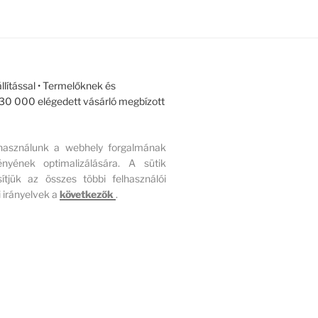
llítással • Termelőknek és
r 30 000 elégedett vásárló megbízott
 használunk a webhely forgalmának
ének optimalizálására. A sütik
ítjük az összes többi felhasználói
 irányelvek a
következők
.