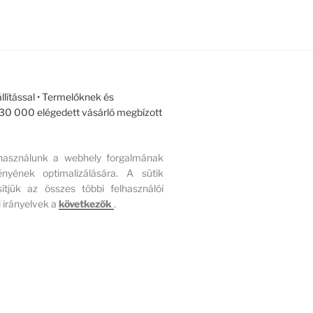
llítással • Termelőknek és
r 30 000 elégedett vásárló megbízott
 használunk a webhely forgalmának
ének optimalizálására. A sütik
ítjük az összes többi felhasználói
 irányelvek a
következők
.