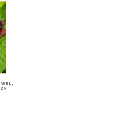
EWEL,
EGY