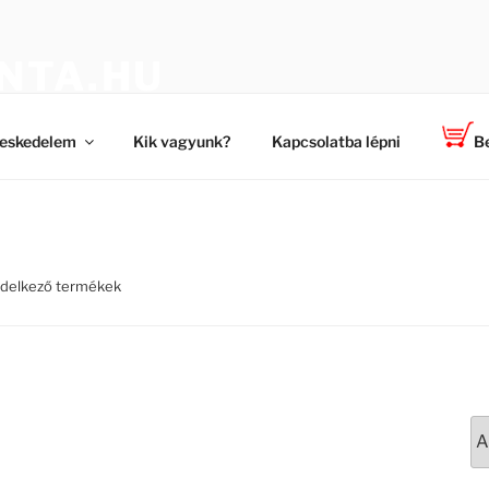
NTA.HU
 a TOP-PLANT ™ cégtől
eskedelem
Kik vagyunk?
Kapcsolatba lépni
Be
endelkező termékek