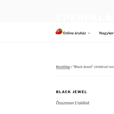
Tartalomhoz
EPERPALA
Egészséges és erős növények
Online áruház
Nagyker
Kezdőlap
/ “Black Jewel” címkével r
BLACK JEWEL
Összesen 1 találat