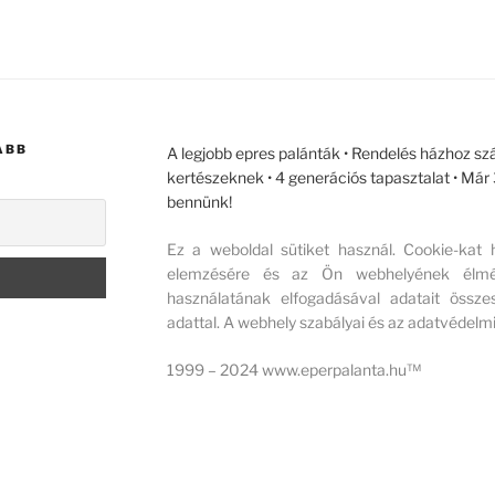
ABB
A legjobb epres palánták • Rendelés házhoz szá
kertészeknek • 4 generációs tapasztalat • Má
bennünk!
Ez a weboldal sütiket használ. Cookie-kat
elemzésére és az Ön webhelyének élmény
használatának elfogadásával adatait összes
adattal. A webhely szabályai és az adatvédelmi
1999 – 2024 www.eperpalanta.hu™