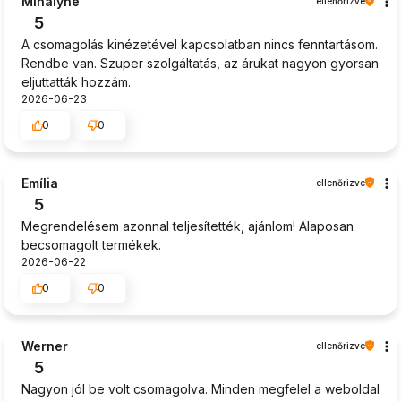
Mihályné
ellenőrizve
5
A csomagolás kinézetével kapcsolatban nincs fenntartásom.
Rendbe van. Szuper szolgáltatás, az árukat nagyon gyorsan
eljuttatták hozzám.
2026-06-23
0
0
Emília
ellenőrizve
5
Megrendelésem azonnal teljesítették, ajánlom! Alaposan
becsomagolt termékek.
2026-06-22
0
0
Werner
ellenőrizve
5
Nagyon jól be volt csomagolva. Minden megfelel a weboldal