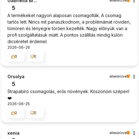
Gabriella Br...
ellenőrizve
5
A termékeket nagyon alaposan csomagolták. A csomag
tartós lett. Nincs mit panaszkodnom, a problémámat röviden,
tömören és lényegre törően kezelték. Nagy előnyük van a
profi szolgáltatásuk miatt. A pontos szállítás mindig külön
dicséretet érdemel.
2026-06-26
0
0
Orsolya
ellenőrizve
5
Strapabíró csomagolás, erős növények. Köszönöm szépen!
❤️
2026-06-25
0
0
xenia
ellenőrizve