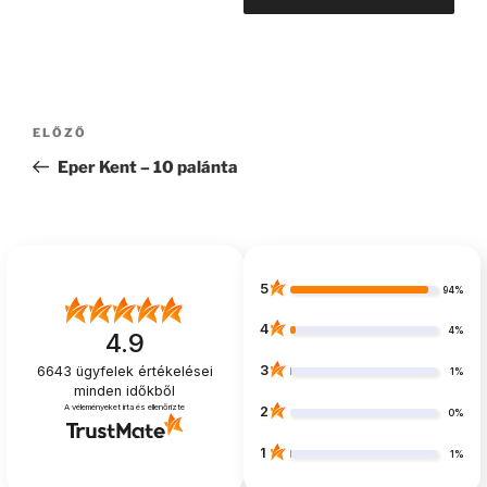
Bejegyzés
Korábbi
ELŐZŐ
navigáció
bejegyzés
Eper Kent – 10 palánta
5
94%
4
4%
4.9
3
6643
ügyfelek értékelései
1%
minden időkből
A véleményeket írta és ellenőrizte
2
0%
1
1%