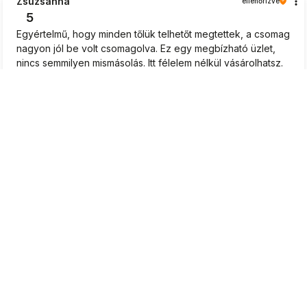
Zsuzsanna
ellenőrizve
5
Egyértelmű, hogy minden tőlük telhetőt megtettek, a csomag
nagyon jól be volt csomagolva. Ez egy megbízható üzlet,
nincs semmilyen mismásolás. Itt félelem nélkül vásárolhatsz.
Az ennyire rövid várakozási idő tapsot érdemel. Nagyon
gyors kiszállítás.
2026-06-16
0
0
Katalin
ellenőrizve
5
Káprázatos kiszolgálás, komoly hozzáállás a vásárlóhoz.
Remek. Tetszettek a tanácsok, amit a palántákhoz
javasoltak. Vidám és kedves hangvétel. A palánták szépen
fejlődnek.👍️❤️
2026-06-15
0
0