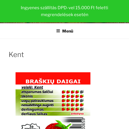
Tartalomhoz
EPERPALANTA.HU
Ingyenes szállítás DPD-vel 15.000 Ft feletti
megrendelések esetén
Egészséges és erős növények a TOP-PLANT ™ cégtől
Menü
Kent