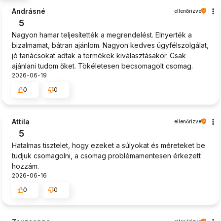
Andrásné
ellenőrizve
5
Nagyon hamar teljesítették a megrendelést. Elnyerték a
bizalmamat, bátran ajánlom. Nagyon kedves ügyfélszolgálat,
jó tanácsokat adtak a termékek kiválasztásakor. Csak
ajánlani tudom őket. Tökéletesen becsomagolt csomag.
2026-06-19
0
0
Attila
ellenőrizve
5
Hatalmas tisztelet, hogy ezeket a súlyokat és méreteket be
tudjuk csomagolni, a csomag problémamentesen érkezett
hozzám.
2026-06-16
0
0