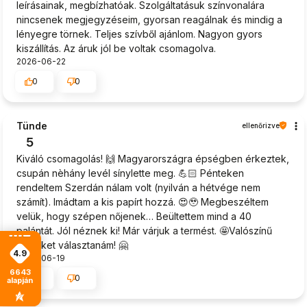
leírásainak, megbízhatóak. Szolgáltatásuk színvonalára
nincsenek megjegyzéseim, gyorsan reagálnak és mindig a
lényegre törnek. Teljes szívből ajánlom. Nagyon gyors
kiszállítás. Az áruk jól be voltak csomagolva.
2026-06-22
0
0
Tünde
ellenőrizve
5
Kiváló csomagolás! 🙌 Magyarországra épségben érkeztek,
csupán nèhány levél sínylette meg. 💪🏻 Pénteken
rendeltem Szerdán nálam volt (nyilván a hétvége nem
számít). Imádtam a kis papírt hozzá. 😍🥹 Megbeszéltem
velük, hogy szépen nőjenek… Beültettem mind a 40
palántát. Jól néznek ki! Már várjuk a termést. 🤩Valószínű
újra őket választanám! 🤗
4.9
2026-06-19
6643
0
0
alapján