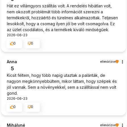
Hát ez villámgyors szállítás volt. A rendelés hibátlan volt,
nem okozott problémát több információt szerezni a
termékekről, hozzáértő és türelmes alkalmazottak. Teljesen
lesokkolt, hogy a csomag ilyen jól be volt csomagolva. Ez
az üzlet csodálatos, és a termékek kiváló minőségűek.
2026-06-23
0
0
Anna
ellenőrizve
5
Kicsit féltem, hogy több napig utaztak a palánták, de
nagyon megkönnyebbültem, mikor láttam, hogy szépek és
jól vannak. Sem a növényekkel, sem a szállítással nem volt
gond.
2026-06-23
0
0
Mihályné
ellenőrizve