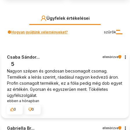
Ügyfelek értékelései
Hogyan gyűjtünk véleményeket?
szűrők
Csaba Sándor...
ellenőrizve
5
Nagyon szépen és gondosan becsomagolt csomag.
Termékek a leírás szerint, ráadásul nagyon kedvező áron.
Profin csomagolt termékek, ez a fólia pedig még dob egyet
az értékén. Gyorsan és egyszerűen ment. Tökéletes
ügyfélszolgálat.
ebben a hónapban
0
0
Gabriella Br...
ellenőrizve