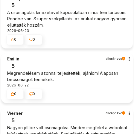
5
A csomagolás kinézetével kapcsolatban nincs fenntartásom.
Rendbe van. Szuper szolgáltatás, az árukat nagyon gyorsan
eljuttatták hozzám.
2026-06-23
0
0
Emília
ellenőrizve
5
Megrendelésem azonnal teljesítették, ajánlom! Alaposan
becsomagolt termékek.
2026-06-22
0
0
Werner
ellenőrizve
5
Nagyon jól be volt csomagolva. Minden megfelel a weboldal
leírásainak, megbízhatóak. Szolgáltatásuk színvonalára