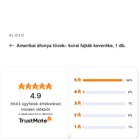
Bejegyzés
Korábbi
ELŐZŐ
navigáció
bejegyzés
Amerikai áfonya tövek– korai fajták keveréke, 1 db.
5
94%
4
4%
4.9
3
6643
ügyfelek értékelései
1%
minden időkből
A véleményeket írta és ellenőrizte
2
0%
1
1%