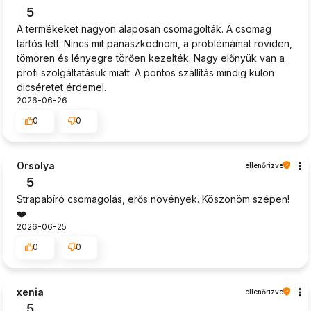
5
A termékeket nagyon alaposan csomagolták. A csomag
tartós lett. Nincs mit panaszkodnom, a problémámat röviden,
tömören és lényegre törően kezelték. Nagy előnyük van a
profi szolgáltatásuk miatt. A pontos szállítás mindig külön
dicséretet érdemel.
2026-06-26
0
0
Orsolya
ellenőrizve
5
Strapabíró csomagolás, erős növények. Köszönöm szépen!
❤️
2026-06-25
0
0
xenia
ellenőrizve
5