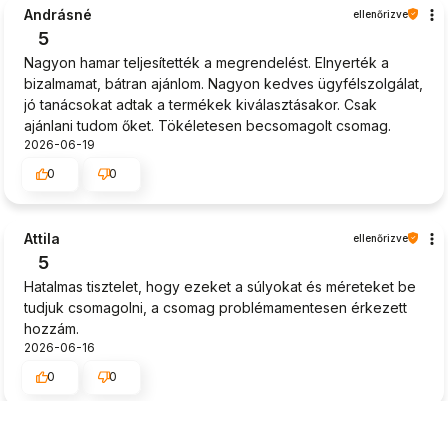
Andrásné
ellenőrizve
5
Nagyon hamar teljesítették a megrendelést. Elnyerték a
bizalmamat, bátran ajánlom. Nagyon kedves ügyfélszolgálat,
jó tanácsokat adtak a termékek kiválasztásakor. Csak
ajánlani tudom őket. Tökéletesen becsomagolt csomag.
2026-06-19
0
0
Attila
ellenőrizve
5
Hatalmas tisztelet, hogy ezeket a súlyokat és méreteket be
tudjuk csomagolni, a csomag problémamentesen érkezett
hozzám.
2026-06-16
0
0
Zsuzsanna
ellenőrizve