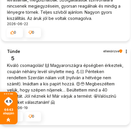
nincsenek megjegyzéseim, gyorsan reagálnak és mindig a
lényegre törnek. Teljes szívből ajánlom. Nagyon gyors
kiszállítás. Az áruk jól be voltak csomagolva.
2026-06-22
0
0
Tünde
ellenőrizve
5
Kiváló csomagolás! 🙌 Magyarországra épségben érkeztek,
csupán nèhány levél sínylette meg. 💪🏻 Pénteken
rendeltem Szerdán nálam volt (nyilván a hétvége nem
számít). Imádtam a kis papírt hozzá. 😍🥹 Megbeszéltem
velük, hogy szépen nőjenek… Beültettem mind a 40
palántát. Jól néznek ki! Már várjuk a termést. 🤩Valószínű
4.9
újra őket választanám! 🤗
2026-06-19
6643
alapján
0
0